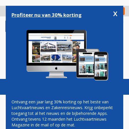
Overslaan
en
x
Digitaal Magazine
Registreer
Check in
naar
Profiteer nu van 30% korting
de
inhoud
gaan
Magazine
Podcasts
Vacatures
Toggl
naviga
Ontvang een jaar lang 30% korting op het beste van
Luchtvaartnieuws en Zakenreisnieuws. Krijg onbeperkt
toegang tot al het nieuws en de bijbehorende Apps.
TRIO OP WEG NAAR
Ontvang tevens 12 maanden het Luchtvaartnieuws
RUIMTESTATION ISS
Magazine in de mail of op de mat.