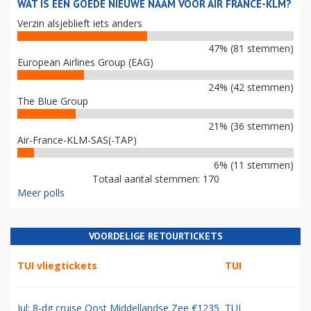
WAT IS EEN GOEDE NIEUWE NAAM VOOR AIR FRANCE-KLM?
Verzin alsjeblieft iets anders
47% (81 stemmen)
European Airlines Group (EAG)
24% (42 stemmen)
The Blue Group
21% (36 stemmen)
Air-France-KLM-SAS(-TAP)
6% (11 stemmen)
Totaal aantal stemmen: 170
Meer polls
VOORDELIGE RETOURTICKETS
TUI vliegtickets
TUI
Jul: 8-dg cruise Oost Middellandse Zee €1235
TUI