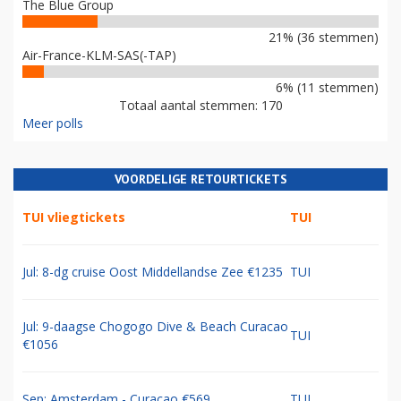
The Blue Group
21% (36 stemmen)
Air-France-KLM-SAS(-TAP)
6% (11 stemmen)
Totaal aantal stemmen: 170
Meer polls
VOORDELIGE RETOURTICKETS
TUI vliegtickets
TUI
Jul: 8-dg cruise Oost Middellandse Zee €1235
TUI
Jul: 9-daagse Chogogo Dive & Beach Curacao
TUI
€1056
Sep: Amsterdam - Curacao €569
TUI