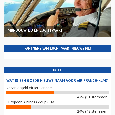
MIJNBOUW, EU EN LUCHTVAART
PARTNERS VAN LUCHTVAARTNIEUWS.NL!
POLL
WAT IS EEN GOEDE NIEUWE NAAM VOOR AIR FRANCE-KLM?
Verzin alsjeblieft iets anders
47% (81 stemmen)
European Airlines Group (EAG)
24% (42 stemmen)