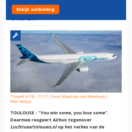
NA VERLIEZEN HAWAIIAN-
Bekijk aanbieding
ORDER
7 maart 2018 - 11:17 | Door:
Klaas-Jan van Woerkom
|
Foto: Airbus
TOULOUSE - “You win some, you lose some”.
Daarmee reageert Airbus tegenover
Luchtvaartnieuws.nl
op het verlies van de