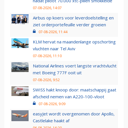
nadat piloot 70.000 xtc-pillen smokkelde
07-08-2026, 14:07
Airbus op koers voor leverdoelstelling en
ziet orderportefeuille verder groeien
07-08-2026, 11:44
KLM hervat na maandenlange opschorting
vluchten naar Tel Aviv
07-08-2026, 11:10
National Airlines voert langste vrachtvlucht
met Boeing 777F ooit uit
07-08-2026, 9:52
SWISS hakt knoop door: maatschappij gaat
afscheid nemen van A220-100-vloot
07-08-2026, 9:09
easyJet wordt overgenomen door Apollo,
Castlelake haakt af
06-08-2026, 16:20