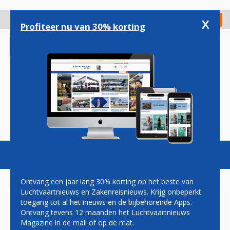
Overslaan
en
x
Digitaal Magazine
Registreer
Check in
naar
Profiteer nu van 30% korting
de
inhoud
gaan
Magazine
Podcasts
Vacatures
Toggl
naviga
Ontvang een jaar lang 30% korting op het beste van
Luchtvaartnieuws en Zakenreisnieuws. Krijg onbeperkt
toegang tot al het nieuws en de bijbehorende Apps.
AIRBUS HOUDT
Ontvang tevens 12 maanden het Luchtvaartnieuws
VERTROUWEN IN A330NEO
Magazine in de mail of op de mat.