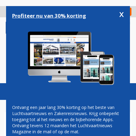
Overslaan
en
x
Digitaal Magazine
Registreer
Check in
naar
Profiteer nu van 30% korting
de
inhoud
gaan
Magazine
Podcasts
Vacatures
Toggl
naviga
Ontvang een jaar lang 30% korting op het beste van
Luchtvaartnieuws en Zakenreisnieuws. Krijg onbeperkt
toegang tot al het nieuws en de bijbehorende Apps.
AANDEEL AIR FRANCE-KLM
Ontvang tevens 12 maanden het Luchtvaartnieuws
TIKT LAAGSTE KOERS OOIT
Magazine in de mail of op de mat.