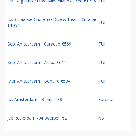
Jul: 8-dg cruise Oost Middellandse Zee €1235
TUI
Jul: 9-daagse Chogogo Dive & Beach Curacao
TUI
€1056
Sep: Amsterdam - Curacao €569
TUI
Sep: Amsterdam - Aruba €614
TUI
Mei: Amsterdam - Bonaire €594
TUI
Jul: Amsterdam - Berlijn €38
Eurostar
Jul: Rotterdam - Antwerpen €21
NS