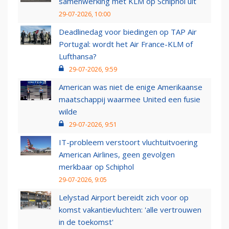
samenwerking met KLM op Schiphol uit
29-07-2026, 10:00
Deadlinedag voor biedingen op TAP Air
Portugal: wordt het Air France-KLM of
Lufthansa?
29-07-2026, 9:59
American was niet de enige Amerikaanse
maatschappij waarmee United een fusie
wilde
29-07-2026, 9:51
IT-probleem verstoort vluchtuitvoering
American Airlines, geen gevolgen
merkbaar op Schiphol
29-07-2026, 9:05
Lelystad Airport bereidt zich voor op
komst vakantievluchten: 'alle vertrouwen
in de toekomst'