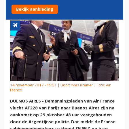
UPGRADE
Bekijk aanbieding
14 november 2017 - 15:51 | Door:
Yves Kremer
| Foto: Air
France
BUENOS AIRES - Bemanningsleden van Air France
vlucht AF228 van Parijs naar Buenos Aires zijn na
aankomst op 29 oktober 48 uur vastgehouden
door de Argentijnse politie. Dat meldt de Franse
cabinemedewerkers vakbond SNPNC op haar