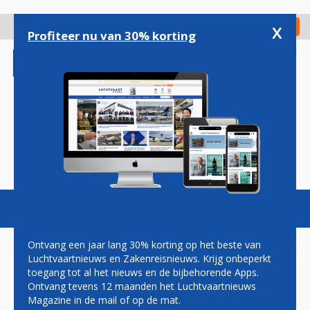
Overslaan
en
x
Digitaal Magazine
Registreer
Check in
naar
Profiteer nu van 30% korting
de
inhoud
gaan
Magazine
Podcasts
Vacatures
Toggl
naviga
Ontvang een jaar lang 30% korting op het beste van
Luchtvaartnieuws en Zakenreisnieuws. Krijg onbeperkt
toegang tot al het nieuws en de bijbehorende Apps.
AIR FRANCE-CREW VAST IN
Ontvang tevens 12 maanden het Luchtvaartnieuws
BUENOS AIRES NA WEIGEREN
Magazine in de mail of op de mat.