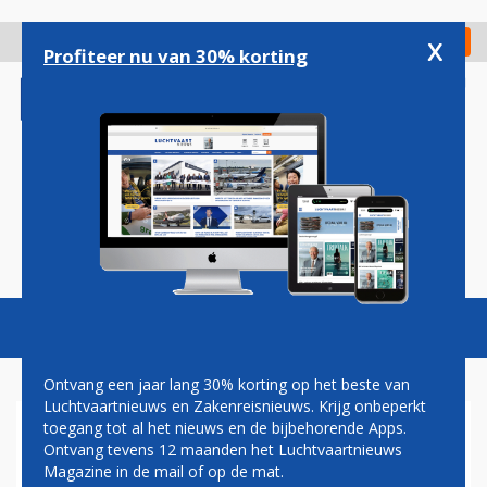
Overslaan
en
x
Digitaal Magazine
Registreer
Check in
naar
Profiteer nu van 30% korting
de
inhoud
gaan
Magazine
Podcasts
Vacatures
Toggl
naviga
Ontvang een jaar lang 30% korting op het beste van
Luchtvaartnieuws en Zakenreisnieuws. Krijg onbeperkt
toegang tot al het nieuws en de bijbehorende Apps.
ANA VOEGT PRIJSVECHTERS
Ontvang tevens 12 maanden het Luchtvaartnieuws
PEACH EN VANILLA AIR
Magazine in de mail of op de mat.