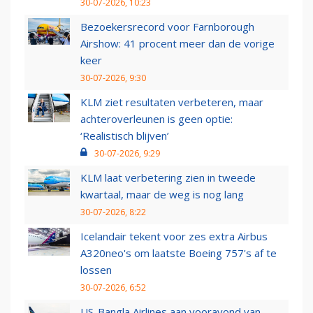
30-07-2026, 10:23
Bezoekersrecord voor Farnborough
Airshow: 41 procent meer dan de vorige
keer
30-07-2026, 9:30
KLM ziet resultaten verbeteren, maar
achteroverleunen is geen optie:
‘Realistisch blijven’
30-07-2026, 9:29
KLM laat verbetering zien in tweede
kwartaal, maar de weg is nog lang
30-07-2026, 8:22
Icelandair tekent voor zes extra Airbus
A320neo's om laatste Boeing 757's af te
lossen
30-07-2026, 6:52
US-Bangla Airlines aan vooravond van