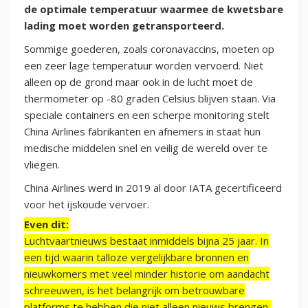
de optimale temperatuur waarmee de kwetsbare
lading moet worden getransporteerd.
Sommige goederen, zoals coronavaccins, moeten op
een zeer lage temperatuur worden vervoerd. Niet
alleen op de grond maar ook in de lucht moet de
thermometer op -80 graden Celsius blijven staan. Via
speciale containers en een scherpe monitoring stelt
China Airlines fabrikanten en afnemers in staat hun
medische middelen snel en veilig de wereld over te
vliegen.
China Airlines werd in 2019 al door IATA gecertificeerd
voor het ijskoude vervoer.
Even dit:
Luchtvaartnieuws bestaat inmiddels bijna 25 jaar. In
een tijd waarin talloze vergelijkbare bronnen en
nieuwkomers met veel minder historie om aandacht
schreeuwen, is het belangrijk om betrouwbare
platforms te hebben die niet alleen nieuws brengen,