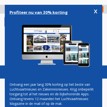
Overslaan
en
x
Digitaal Magazine
Registreer
Check in
naar
Profiteer nu van 30% korting
de
inhoud
gaan
Magazine
Podcasts
Vacatures
Toggl
naviga
Ontvang een jaar lang 30% korting op het beste van
Luchtvaartnieuws en Zakenreisnieuws. Krijg onbeperkt
toegang tot al het nieuws en de bijbehorende Apps.
CHINA AIRLINES KOMT MET
Ontvang tevens 12 maanden het Luchtvaartnieuws
IJSKOUDE
Magazine in de mail of op de mat.