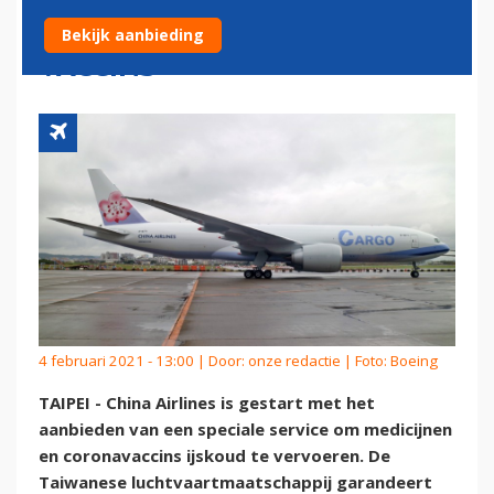
TRANSPORTSERVICE VOOR
Bekijk aanbieding
VACCINS
4 februari 2021 - 13:00 | Door:
onze redactie
| Foto: Boeing
TAIPEI - China Airlines is gestart met het
aanbieden van een speciale service om medicijnen
en coronavaccins ijskoud te vervoeren. De
Taiwanese luchtvaartmaatschappij garandeert