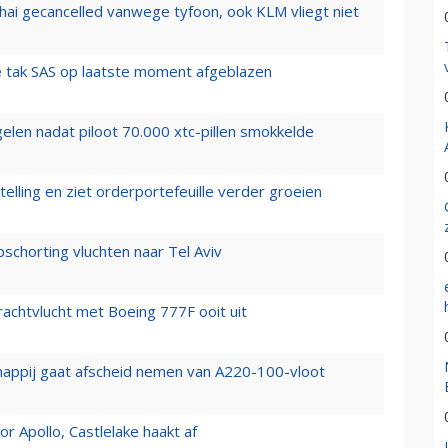
hai gecancelled vanwege tyfoon, ook KLM vliegt niet
 tak SAS op laatste moment afgeblazen
elen nadat piloot 70.000 xtc-pillen smokkelde
elling en ziet orderportefeuille verder groeien
chorting vluchten naar Tel Aviv
vrachtvlucht met Boeing 777F ooit uit
happij gaat afscheid nemen van A220-100-vloot
 Apollo, Castlelake haakt af