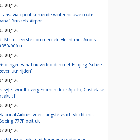
05 aug 26
Transavia opent komende winter nieuwe route
vanaf Brussels Airport
05 aug 26
KLM stelt eerste commerciële vlucht met Airbus
A350-900 uit
06 aug 26
Groningen vanaf nu verbonden met Esbjerg: 'scheelt
zeven uur rijden'
04 aug 26
easyJet wordt overgenomen door Apollo, Castlelake
haakt af
06 aug 26
National Airlines voert langste vrachtvlucht met
Boeing 777F ooit uit
07 aug 26
Luchthaven Luik krijgt komende winter weer