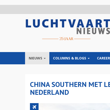
Overslaan
en
naar
de
inhoud
gaan
NIEUWS
COLUMNS & BLOGS
CAREER
CHINA SOUTHERN MET L
NEDERLAND