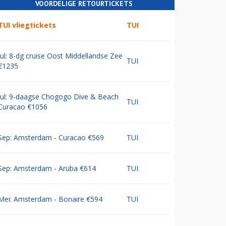
VOORDELIGE RETOURTICKETS
TUI vliegtickets
TUI
Jul: 8-dg cruise Oost Middellandse Zee
TUI
€1235
Jul: 9-daagse Chogogo Dive & Beach
TUI
Curacao €1056
Sep: Amsterdam - Curacao €569
TUI
Sep: Amsterdam - Aruba €614
TUI
Mei: Amsterdam - Bonaire €594
TUI