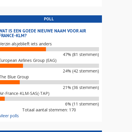
POLL
WAT IS EEN GOEDE NIEUWE NAAM VOOR AIR
FRANCE-KLM?
Verzin alsjeblieft iets anders
47% (81 stemmen)
European Airlines Group (EAG)
24% (42 stemmen)
The Blue Group
21% (36 stemmen)
Air-France-KLM-SAS(-TAP)
6% (11 stemmen)
Totaal aantal stemmen: 170
Meer polls