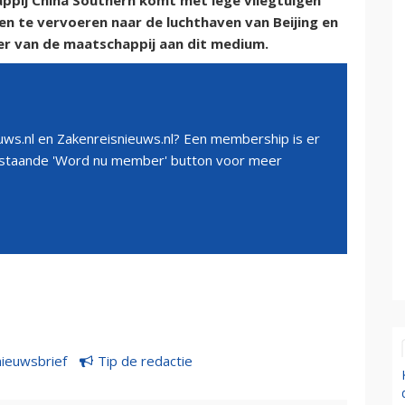
ppij China Southern komt met lege vliegtuigen
en te vervoeren naar de luchthaven van Beijing en
r van de maatschappij aan dit medium.
ws.nl en Zakenreisnieuws.nl? Een membership is er
erstaande 'Word nu member' button voor meer
nieuwsbrief
Tip de redactie