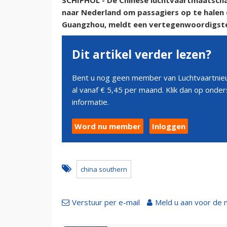
SCHIPHOL - De Chinese luchtvaartmaatscha
naar Nederland om passagiers op te halen 
Guangzhou, meldt een vertegenwoordigste
Dit artikel verder lezen?
Bent u nog geen member van Luchtvaartnieu
al vanaf € 5,45 per maand. Klik dan op ond
informatie.
Word nu member
Inloggen
china southern
Verstuur per e-mail
Meld u aan voor de 