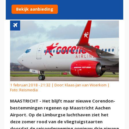
AACHEN AIRPORT
Bekijk aanbieding
1 februari 2018 - 21:32 | Door:
Klaas-Jan van Woerkom
|
Foto: Reismedia
MAASTRICHT - Het blijft maar nieuwe Corendon-
bestemmingen regenen op Maastricht Aachen
Airport. Op de Limburgse luchthaven ziet het
deze zomer rood van de vliegtuigstaarten
doordat de reisonderneming opnieuw drie nieuwe