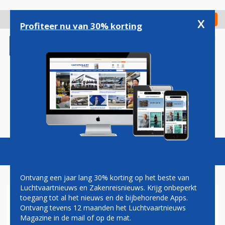
Overslaan
en
x
Digitaal Magazine
Registreer
Check in
naar
Profiteer nu van 30% korting
de
inhoud
gaan
Magazine
Podcasts
Vacatures
Toggl
naviga
Ontvang een jaar lang 30% korting op het beste van
Luchtvaartnieuws en Zakenreisnieuws. Krijg onbeperkt
toegang tot al het nieuws en de bijbehorende Apps.
CORENDON KRIJGT GEEN
Ontvang tevens 12 maanden het Luchtvaartnieuws
GENOEG VAN MAASTRICHT
Magazine in de mail of op de mat.