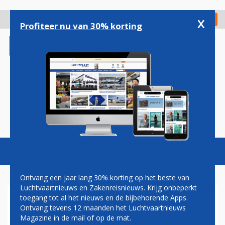
Overslaan
en
x
Digitaal Magazine
Registreer
Check in
naar
Profiteer nu van 30% korting
de
inhoud
gaan
Magazine
Podcasts
Vacatures
Toggl
naviga
Ontvang een jaar lang 30% korting op het beste van
Luchtvaartnieuws en Zakenreisnieuws. Krijg onbeperkt
toegang tot al het nieuws en de bijbehorende Apps.
FRANSE RECHTER: GEEN
Ontvang tevens 12 maanden het Luchtvaartnieuws
SCHULD AIRBUS EN AIR
Magazine in de mail of op de mat.