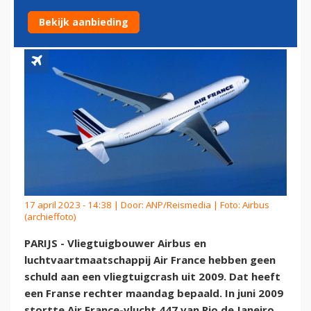
FRANCE AAN CRASH A330
Bekijk aanbieding
17 april 2023 - 14:38 | Door:
ANP/Reismedia
| Foto: Airbus
(archieffoto)
PARIJS - Vliegtuigbouwer Airbus en
luchtvaartmaatschappij Air France hebben geen
schuld aan een vliegtuigcrash uit 2009. Dat heeft
een Franse rechter maandag bepaald. In juni 2009
stortte Air France-vlucht 447 van Rio de Janeiro