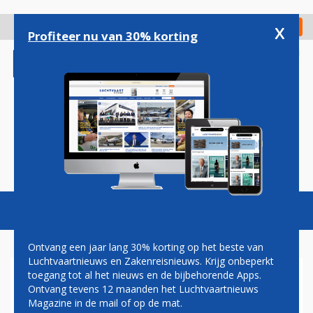
Overslaan
en
x
Digitaal Magazine
Registreer
Check in
naar
Profiteer nu van 30% korting
de
inhoud
gaan
Magazine
Podcasts
Vacatures
Toggl
naviga
Ontvang een jaar lang 30% korting op het beste van
Luchtvaartnieuws en Zakenreisnieuws. Krijg onbeperkt
toegang tot al het nieuws en de bijbehorende Apps.
'GARUDA INDONESIA WIL
Ontvang tevens 12 maanden het Luchtvaartnieuws
LEVERING AIRBUS A330NEO'S
Magazine in de mail of op de mat.