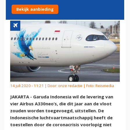
UITSTELLEN'
Bekijk aanbieding
14 juli 2020 - 11:21 | Door:
onze redactie
| Foto: Reismedia
JAKARTA - Garuda Indonesia wil de levering van
vier Airbus A330neo’s, die dit jaar aan de vloot
zouden worden toegevoegd, uitstellen. De
Indonesische luchtvaartmaatschappij heeft de
toestellen door de coronacrisis voorlopig niet