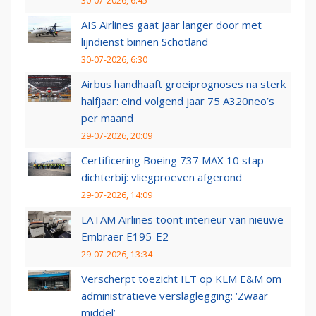
30-07-2026, 6:45
AIS Airlines gaat jaar langer door met
lijndienst binnen Schotland
30-07-2026, 6:30
Airbus handhaaft groeiprognoses na sterk
halfjaar: eind volgend jaar 75 A320neo’s
per maand
29-07-2026, 20:09
Certificering Boeing 737 MAX 10 stap
dichterbij: vliegproeven afgerond
29-07-2026, 14:09
LATAM Airlines toont interieur van nieuwe
Embraer E195-E2
29-07-2026, 13:34
Verscherpt toezicht ILT op KLM E&M om
administratieve verslaglegging: ‘Zwaar
middel’