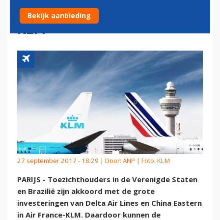
AANDEEL IN AIR FRANCE-
Bekijk aanbieding
KLM
27 september 2017 - 18:29 | Door:
ANP
| Foto: KLM
PARIJS - Toezichthouders in de Verenigde Staten
en Brazilië zijn akkoord met de grote
investeringen van Delta Air Lines en China Eastern
in Air France-KLM. Daardoor kunnen de