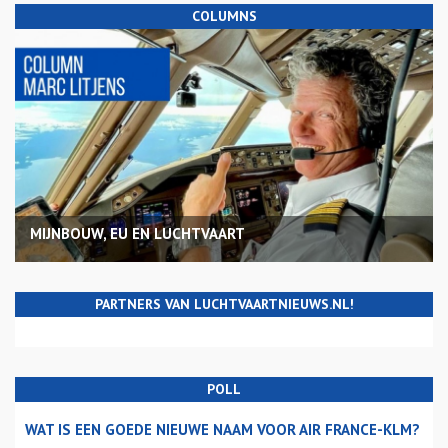
COLUMNS
MIJNBOUW, EU EN LUCHTVAART
PARTNERS VAN LUCHTVAARTNIEUWS.NL!
POLL
WAT IS EEN GOEDE NIEUWE NAAM VOOR AIR FRANCE-KLM?