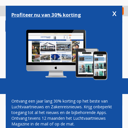
Overslaan
en
x
Digitaal Magazine
Registreer
Check in
naar
Profiteer nu van 30% korting
de
inhoud
gaan
Magazine
Podcasts
Vacatures
Toggl
naviga
Ontvang een jaar lang 30% korting op het beste van
Luchtvaartnieuws en Zakenreisnieuws. Krijg onbeperkt
toegang tot al het nieuws en de bijbehorende Apps.
GROEN LICHT VOOR DELTA EN
Ontvang tevens 12 maanden het Luchtvaartnieuws
CHINA EASTERN VOOR
Magazine in de mail of op de mat.