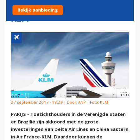
AANDEEL IN AIR FRANCE-
Bekijk aanbieding
KLM
27 september 2017 - 18:29 | Door:
ANP
| Foto: KLM
PARIJS - Toezichthouders in de Verenigde Staten
en Brazilië zijn akkoord met de grote
investeringen van Delta Air Lines en China Eastern
in Air France-KLM. Daardoor kunnen de