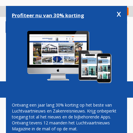
Overslaan
en
x
Digitaal Magazine
Registreer
Check in
naar
Profiteer nu van 30% korting
de
inhoud
gaan
Magazine
Podcasts
Vacatures
Toggl
naviga
Ontvang een jaar lang 30% korting op het beste van
Luchtvaartnieuws en Zakenreisnieuws. Krijg onbeperkt
toegang tot al het nieuws en de bijbehorende Apps.
GROEN LICHT VOOR DELTA EN
Ontvang tevens 12 maanden het Luchtvaartnieuws
CHINA EASTERN VOOR
Magazine in de mail of op de mat.