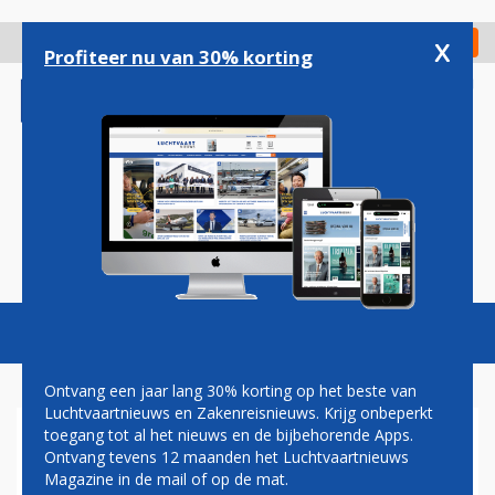
Overslaan
en
x
Digitaal Magazine
Registreer
Check in
naar
Profiteer nu van 30% korting
de
inhoud
gaan
Magazine
Podcasts
Vacatures
Toggl
naviga
Ontvang een jaar lang 30% korting op het beste van
Luchtvaartnieuws en Zakenreisnieuws. Krijg onbeperkt
toegang tot al het nieuws en de bijbehorende Apps.
HAINAN AIRLINES HERVAT
Ontvang tevens 12 maanden het Luchtvaartnieuws
VLUCHTEN TUSSEN
Magazine in de mail of op de mat.