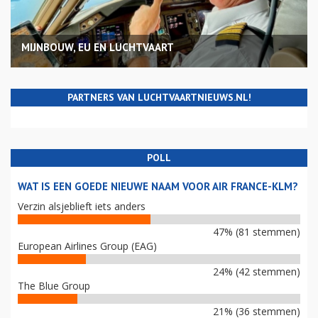
MIJNBOUW, EU EN LUCHTVAART
PARTNERS VAN LUCHTVAARTNIEUWS.NL!
POLL
WAT IS EEN GOEDE NIEUWE NAAM VOOR AIR FRANCE-KLM?
Verzin alsjeblieft iets anders
47% (81 stemmen)
European Airlines Group (EAG)
24% (42 stemmen)
The Blue Group
21% (36 stemmen)