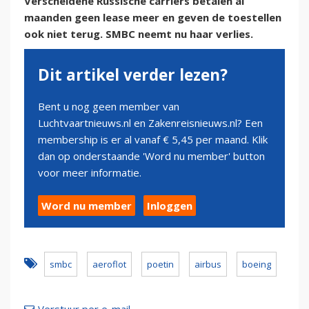
Verscheidene Russische carriers betalen al
maanden geen lease meer en geven de toestellen
ook niet terug. SMBC neemt nu haar verlies.
Dit artikel verder lezen?
Bent u nog geen member van
Luchtvaartnieuws.nl en Zakenreisnieuws.nl? Een
membership is er al vanaf € 5,45 per maand. Klik
dan op onderstaande 'Word nu member' button
voor meer informatie.
Word nu member
Inloggen
smbc
aeroflot
poetin
airbus
boeing