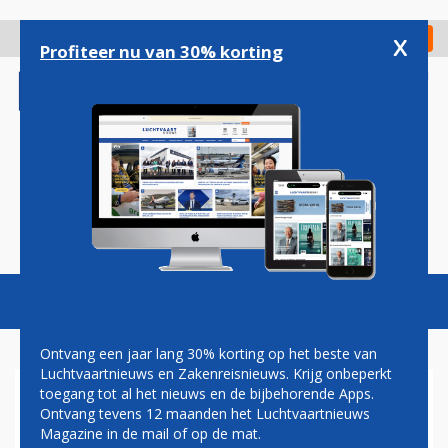
Overslaan
en
x
Digitaal Magazine
Registreer
Check in
naar
Profiteer nu van 30% korting
de
inhoud
gaan
Magazine
Podcasts
Vacatures
Toggl
naviga
Ontvang een jaar lang 30% korting op het beste van
Luchtvaartnieuws en Zakenreisnieuws. Krijg onbeperkt
toegang tot al het nieuws en de bijbehorende Apps.
LEASEMAATSCHAPPIJ SMBC
Ontvang tevens 12 maanden het Luchtvaartnieuws
SCHRIJFT RUSSISCHE
Magazine in de mail of op de mat.