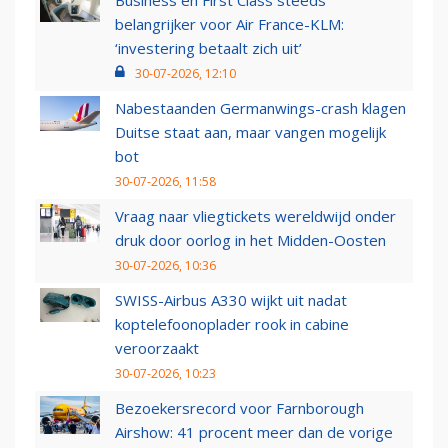
Business en First Class steeds
belangrijker voor Air France-KLM:
‘investering betaalt zich uit’
30-07-2026, 12:10
Nabestaanden Germanwings-crash klagen
Duitse staat aan, maar vangen mogelijk
bot
30-07-2026, 11:58
Vraag naar vliegtickets wereldwijd onder
druk door oorlog in het Midden-Oosten
30-07-2026, 10:36
SWISS-Airbus A330 wijkt uit nadat
koptelefoonoplader rook in cabine
veroorzaakt
30-07-2026, 10:23
Bezoekersrecord voor Farnborough
Airshow: 41 procent meer dan de vorige