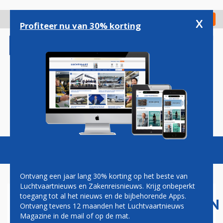
Overslaan
en
x
Digitaal Magazine
Registreer
Check in
naar
Profiteer nu van 30% korting
de
inhoud
gaan
Magazine
Podcasts
Vacatures
Toggl
naviga
Ontvang een jaar lang 30% korting op het beste van
Luchtvaartnieuws en Zakenreisnieuws. Krijg onbeperkt
toegang tot al het nieuws en de bijbehorende Apps.
LUCHTVAARTMAATSCHAPPIJEN
Ontvang tevens 12 maanden het Luchtvaartnieuws
ZIJN FRANSE
Magazine in de mail of op de mat.