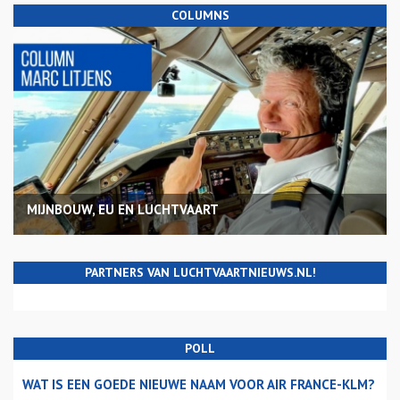
COLUMNS
MIJNBOUW, EU EN LUCHTVAART
PARTNERS VAN LUCHTVAARTNIEUWS.NL!
POLL
WAT IS EEN GOEDE NIEUWE NAAM VOOR AIR FRANCE-KLM?