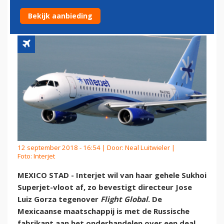
VLOOT AF
Bekijk aanbieding
12 september 2018 - 16:54 | Door:
Neal Luitwieler
|
Foto: Interjet
MEXICO STAD - Interjet wil van haar gehele Sukhoi
Superjet-vloot af, zo bevestigt directeur Jose
Luiz Gorza tegenover
Flight Global
. De
Mexicaanse maatschappij is met de Russische
fabrikant aan het onderhandelen over een deal