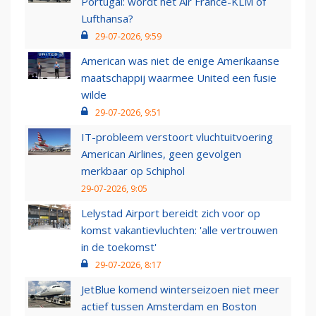
Portugal: wordt het Air France-KLM of
Lufthansa?
29-07-2026, 9:59
American was niet de enige Amerikaanse
maatschappij waarmee United een fusie
wilde
29-07-2026, 9:51
IT-probleem verstoort vluchtuitvoering
American Airlines, geen gevolgen
merkbaar op Schiphol
29-07-2026, 9:05
Lelystad Airport bereidt zich voor op
komst vakantievluchten: 'alle vertrouwen
in de toekomst'
29-07-2026, 8:17
JetBlue komend winterseizoen niet meer
actief tussen Amsterdam en Boston