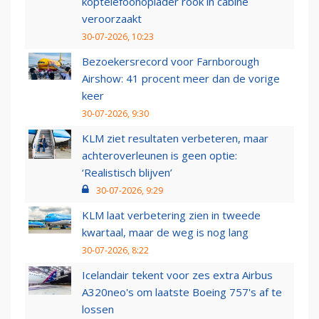
koptelefoonoplader rook in cabine
veroorzaakt
30-07-2026, 10:23
Bezoekersrecord voor Farnborough
Airshow: 41 procent meer dan de vorige
keer
30-07-2026, 9:30
KLM ziet resultaten verbeteren, maar
achteroverleunen is geen optie:
‘Realistisch blijven’
30-07-2026, 9:29
KLM laat verbetering zien in tweede
kwartaal, maar de weg is nog lang
30-07-2026, 8:22
Icelandair tekent voor zes extra Airbus
A320neo's om laatste Boeing 757's af te
lossen