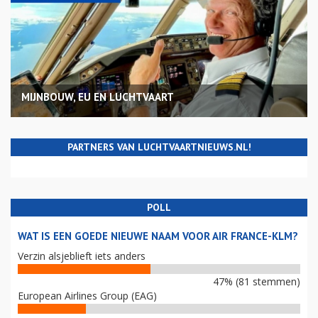
MIJNBOUW, EU EN LUCHTVAART
PARTNERS VAN LUCHTVAARTNIEUWS.NL!
POLL
WAT IS EEN GOEDE NIEUWE NAAM VOOR AIR FRANCE-KLM?
Verzin alsjeblieft iets anders
47% (81 stemmen)
European Airlines Group (EAG)