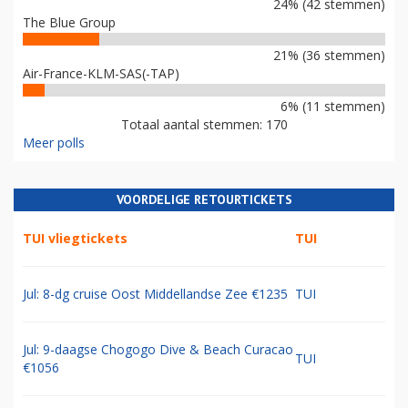
24% (42 stemmen)
The Blue Group
21% (36 stemmen)
Air-France-KLM-SAS(-TAP)
6% (11 stemmen)
Totaal aantal stemmen: 170
Meer polls
VOORDELIGE RETOURTICKETS
TUI vliegtickets
TUI
Jul: 8-dg cruise Oost Middellandse Zee €1235
TUI
Jul: 9-daagse Chogogo Dive & Beach Curacao
TUI
€1056