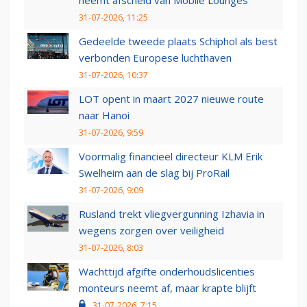
neemt afscheid van Mobile Lounges
31-07-2026, 11:25
Gedeelde tweede plaats Schiphol als best
verbonden Europese luchthaven
31-07-2026, 10:37
LOT opent in maart 2027 nieuwe route
naar Hanoi
31-07-2026, 9:59
Voormalig financieel directeur KLM Erik
Swelheim aan de slag bij ProRail
31-07-2026, 9:09
Rusland trekt vliegvergunning Izhavia in
wegens zorgen over veiligheid
31-07-2026, 8:03
Wachttijd afgifte onderhoudslicenties
monteurs neemt af, maar krapte blijft
31-07-2026, 7:15