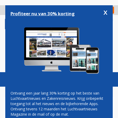
Overslaan
en
x
Digitaal Magazine
Registreer
Check in
naar
Profiteer nu van 30% korting
de
inhoud
gaan
Magazine
Podcasts
Vacatures
Toggl
naviga
Ontvang een jaar lang 30% korting op het beste van
Luchtvaartnieuws en Zakenreisnieuws. Krijg onbeperkt
toegang tot al het nieuws en de bijbehorende Apps.
NIEUWE AIR FRANCE-TELG
Ontvang tevens 12 maanden het Luchtvaartnieuws
JOON ONTHULT ZEVEN
Magazine in de mail of op de mat.