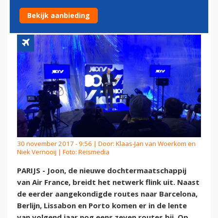
EXTRA ROUTES
Bekijk aanbieding
30 november 2017 - 9:56 | Door:
Klaas-Jan van Woerkom en
Niek Vernooij
| Foto: Reismedia
PARIJS - Joon, de nieuwe dochtermaatschappij
van Air France, breidt het netwerk flink uit. Naast
de eerder aangekondigde routes naar Barcelona,
Berlijn, Lissabon en Porto komen er in de lente
van volgend jaar nog eens zeven routes bij. Op