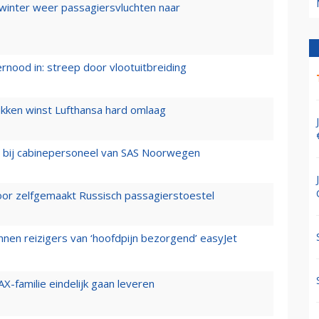
 winter weer passagiersvluchten naar
ernood in: streep door vlootuitbreiding
ukken winst Lufthansa hard omlaag
 bij cabinepersoneel van SAS Noorwegen
voor zelfgemaakt Russisch passagierstoestel
nen reizigers van ‘hoofdpijn bezorgend’ easyJet
X-familie eindelijk gaan leveren