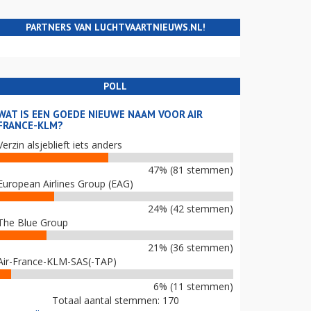
PARTNERS VAN LUCHTVAARTNIEUWS.NL!
POLL
WAT IS EEN GOEDE NIEUWE NAAM VOOR AIR
FRANCE-KLM?
Verzin alsjeblieft iets anders
47% (81 stemmen)
European Airlines Group (EAG)
24% (42 stemmen)
The Blue Group
21% (36 stemmen)
Air-France-KLM-SAS(-TAP)
6% (11 stemmen)
Totaal aantal stemmen: 170