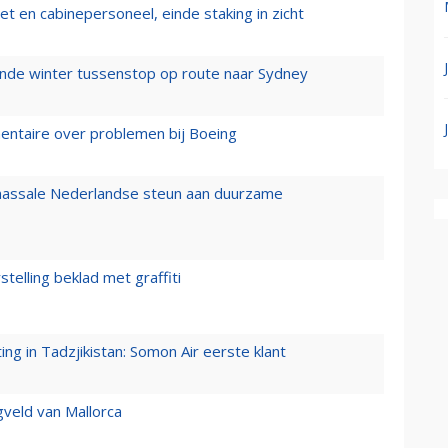
t en cabinepersoneel, einde staking in zicht
mende winter tussenstop op route naar Sydney
mentaire over problemen bij Boeing
 massale Nederlandse steun aan duurzame
stelling beklad met graffiti
g in Tadzjikistan: Somon Air eerste klant
gveld van Mallorca