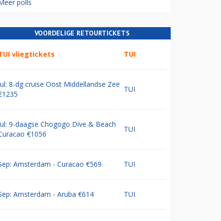
Meer polls
VOORDELIGE RETOURTICKETS
TUI vliegtickets
TUI
Jul: 8-dg cruise Oost Middellandse Zee
TUI
€1235
Jul: 9-daagse Chogogo Dive & Beach
TUI
Curacao €1056
Sep: Amsterdam - Curacao €569
TUI
Sep: Amsterdam - Aruba €614
TUI