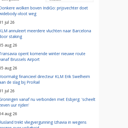
Donkere wolken boven IndiGo: prijsvechter doet
widebody-vloot weg
31 jul 26
KLM annuleert meerdere vluchten naar Barcelona
door staking
05 aug 26
Transavia opent komende winter nieuwe route
vanaf Brussels Airport
05 aug 26
Voormalig financieel directeur KLM Erik Swelheim
aan de slag bij ProRail
31 jul 26
Groningen vanaf nu verbonden met Esbjerg: 'scheelt
zeven uur rijden'
04 aug 26
Rusland trekt vliegvergunning Izhavia in wegens
zorgen over veiligheid