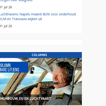
31 jul 26
Luchthavens Napels maand dicht voor onderhoud:
KLM en Transavia wijken uit
31 jul 26
COLUMNS
MIJNBOUW, EU EN LUCHTVAART