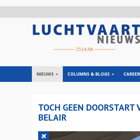
Overslaan
en
naar
de
inhoud
gaan
NIEUWS
COLUMNS & BLOGS
CAREER
TOCH GEEN DOORSTART 
BELAIR