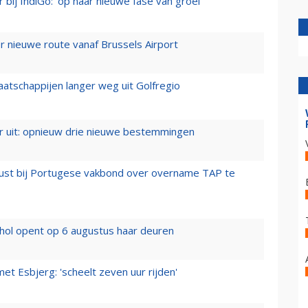
 bij IndiGo: 'op naar nieuwe fase van groei'
 nieuwe route vanaf Brussels Airport
aatschappijen langer weg uit Golfregio
er uit: opnieuw drie nieuwe bestemmingen
rust bij Portugese vakbond over overname TAP te
hol opent op 6 augustus haar deuren
t Esbjerg: 'scheelt zeven uur rijden'