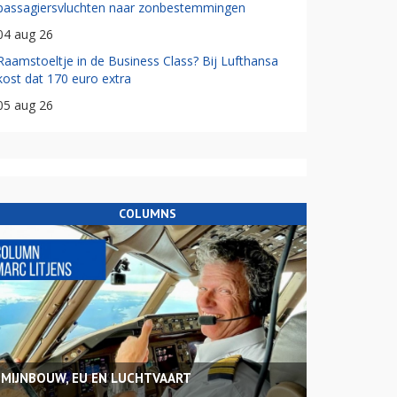
passagiersvluchten naar zonbestemmingen
04 aug 26
Raamstoeltje in de Business Class? Bij Lufthansa
kost dat 170 euro extra
05 aug 26
COLUMNS
MIJNBOUW, EU EN LUCHTVAART