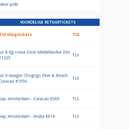
Meer polls
VOORDELIGE RETOURTICKETS
TUI vliegtickets
TUI
Jul: 8-dg cruise Oost Middellandse Zee
TUI
€1235
Jul: 9-daagse Chogogo Dive & Beach
TUI
Curacao €1056
Sep: Amsterdam - Curacao €569
TUI
Sep: Amsterdam - Aruba €614
TUI