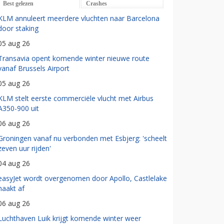
Best gelezen
Crashes
KLM annuleert meerdere vluchten naar Barcelona
door staking
05 aug 26
Transavia opent komende winter nieuwe route
vanaf Brussels Airport
05 aug 26
KLM stelt eerste commerciële vlucht met Airbus
A350-900 uit
06 aug 26
Groningen vanaf nu verbonden met Esbjerg: 'scheelt
zeven uur rijden'
04 aug 26
easyJet wordt overgenomen door Apollo, Castlelake
haakt af
06 aug 26
Luchthaven Luik krijgt komende winter weer