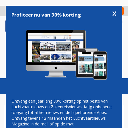
Overslaan
en
x
Digitaal Magazine
Registreer
Check in
naar
Profiteer nu van 30% korting
de
inhoud
gaan
Magazine
Podcasts
Vacatures
Toggl
naviga
Ontvang een jaar lang 30% korting op het beste van
Luchtvaartnieuws en Zakenreisnieuws. Krijg onbeperkt
toegang tot al het nieuws en de bijbehorende Apps.
VIRTUAL REALITY ALS
Ontvang tevens 12 maanden het Luchtvaartnieuws
ENTERTAINMENT AAN
Magazine in de mail of op de mat.