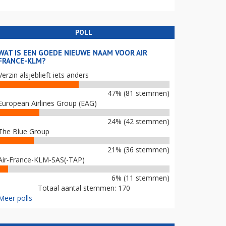
POLL
WAT IS EEN GOEDE NIEUWE NAAM VOOR AIR
FRANCE-KLM?
Verzin alsjeblieft iets anders
47% (81 stemmen)
European Airlines Group (EAG)
24% (42 stemmen)
The Blue Group
21% (36 stemmen)
Air-France-KLM-SAS(-TAP)
6% (11 stemmen)
Totaal aantal stemmen: 170
Meer polls