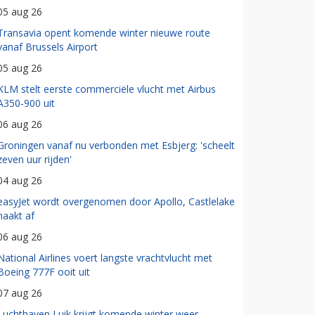
05 aug 26
Transavia opent komende winter nieuwe route
vanaf Brussels Airport
05 aug 26
KLM stelt eerste commerciële vlucht met Airbus
A350-900 uit
06 aug 26
Groningen vanaf nu verbonden met Esbjerg: 'scheelt
zeven uur rijden'
04 aug 26
easyJet wordt overgenomen door Apollo, Castlelake
haakt af
06 aug 26
National Airlines voert langste vrachtvlucht met
Boeing 777F ooit uit
07 aug 26
Luchthaven Luik krijgt komende winter weer