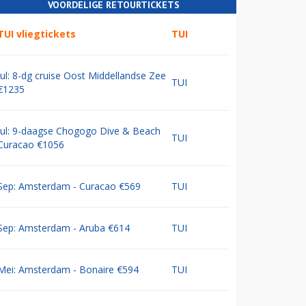
VOORDELIGE RETOURTICKETS
TUI vliegtickets
TUI
Jul: 8-dg cruise Oost Middellandse Zee
TUI
€1235
Jul: 9-daagse Chogogo Dive & Beach
TUI
Curacao €1056
Sep: Amsterdam - Curacao €569
TUI
Sep: Amsterdam - Aruba €614
TUI
Mei: Amsterdam - Bonaire €594
TUI