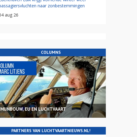
passagiersvluchten naar zonbestemmingen
04 aug 26
COLUMNS
MIJNBOUW, EU EN LUCHTVAART
PARTNERS VAN LUCHTVAARTNIEUWS.NL!