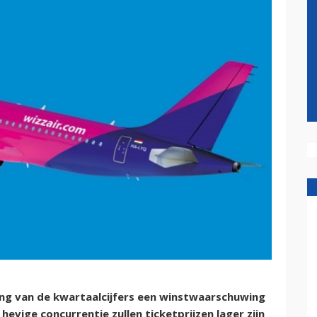
ing van de kwartaalcijfers een winstwaarschuwing
evige concurrentie zullen ticketprijzen lager zijn