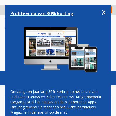
Overslaan
en
x
Digitaal Magazine
Registreer
Check in
naar
Profiteer nu van 30% korting
de
inhoud
gaan
Magazine
Podcasts
Vacatures
Toggl
naviga
Ontvang een jaar lang 30% korting op het beste van
Luchtvaartnieuws en Zakenreisnieuws. Krijg onbeperkt
toegang tot al het nieuws en de bijbehorende Apps.
WINSTWAARSCHUWING WIZZ
Ontvang tevens 12 maanden het Luchtvaartnieuws
AIR DOOR GOEDKOPERE
Magazine in de mail of op de mat.