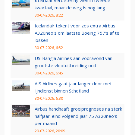
KLM laat verbetering zien in tweede
kwartaal, maar de weg is nog lang
30-07-2026, 8:22
Icelandair tekent voor zes extra Airbus
A320neo's om laatste Boeing 757's af te
lossen
30-07-2026, 6:52
US-Bangla Airlines aan vooravond van
grootste vlootuitbreiding ooit
30-07-2026, 6:45
AIS Airlines gaat jaar langer door met
lijndienst binnen Schotland
30-07-2026, 6:30
Airbus handhaaft groeiprognoses na sterk
halfjaar: eind volgend jaar 75 A320neo’s
per maand
29-07-2026, 20:09