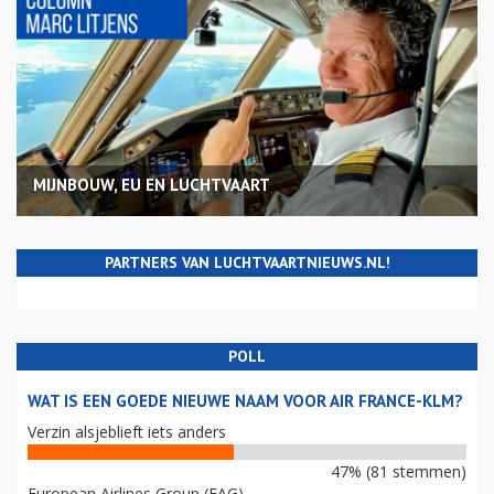
MIJNBOUW, EU EN LUCHTVAART
PARTNERS VAN LUCHTVAARTNIEUWS.NL!
POLL
WAT IS EEN GOEDE NIEUWE NAAM VOOR AIR FRANCE-KLM?
Verzin alsjeblieft iets anders
47% (81 stemmen)
European Airlines Group (EAG)