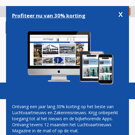
Overslaan
en
x
Digitaal Magazine
Registreer
Check in
naar
Profiteer nu van 30% korting
de
inhoud
gaan
Magazine
Podcasts
Vacatures
Toggl
naviga
Ontvang een jaar lang 30% korting op het beste van
Luchtvaartnieuws en Zakenreisnieuws. Krijg onbeperkt
toegang tot al het nieuws en de bijbehorende Apps.
AANTAL KLACHTEN
Ontvang tevens 12 maanden het Luchtvaartnieuws
VLIEGVERKEER GRONINGEN
Magazine in de mail of op de mat.