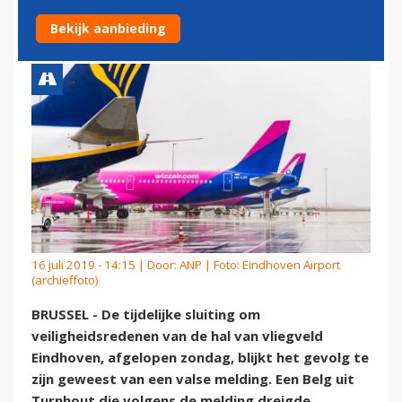
TE ZIJN
Bekijk aanbieding
16 juli 2019 - 14:15 | Door:
ANP
| Foto: Eindhoven Airport
(archieffoto)
BRUSSEL - De tijdelijke sluiting om
veiligheidsredenen van de hal van vliegveld
Eindhoven, afgelopen zondag, blijkt het gevolg te
zijn geweest van een valse melding. Een Belg uit
Turnhout die volgens de melding dreigde