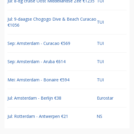
Jul: 8-dg cruise Oost Middellandse Zee €1235
TUI
Jul: 9-daagse Chogogo Dive & Beach Curacao
TUI
€1056
Sep: Amsterdam - Curacao €569
TUI
Sep: Amsterdam - Aruba €614
TUI
Mei: Amsterdam - Bonaire €594
TUI
Jul: Amsterdam - Berlijn €38
Eurostar
Jul: Rotterdam - Antwerpen €21
NS