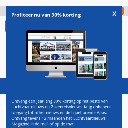
Overslaan
en
x
Digitaal Magazine
Registreer
Check in
naar
Profiteer nu van 30% korting
de
inhoud
gaan
Magazine
Podcasts
Vacatures
Toggl
naviga
Ontvang een jaar lang 30% korting op het beste van
Luchtvaartnieuws en Zakenreisnieuws. Krijg onbeperkt
toegang tot al het nieuws en de bijbehorende Apps.
DREIGING EINDHOVEN
Ontvang tevens 12 maanden het Luchtvaartnieuws
AIRPORT BLIJKT VERZONNEN
Magazine in de mail of op de mat.