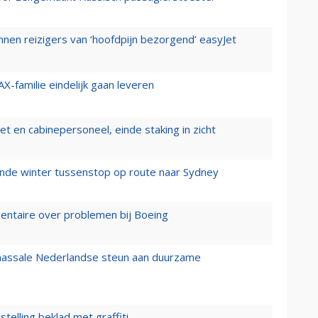
nen reizigers van ‘hoofdpijn bezorgend’ easyJet
X-familie eindelijk gaan leveren
t en cabinepersoneel, einde staking in zicht
mende winter tussenstop op route naar Sydney
mentaire over problemen bij Boeing
 massale Nederlandse steun aan duurzame
stelling beklad met graffiti