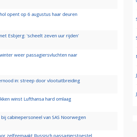
hol opent op 6 augustus haar deuren
t Esbjerg: 'scheelt zeven uur rijden'
 winter weer passagiersvluchten naar
ernood in: streep door vlootuitbreiding
ukken winst Lufthansa hard omlaag
 bij cabinepersoneel van SAS Noorwegen
voor zelfgemaakt Russisch passagierstoestel