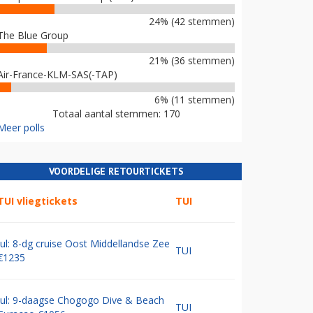
24% (42 stemmen)
The Blue Group
21% (36 stemmen)
Air-France-KLM-SAS(-TAP)
6% (11 stemmen)
Totaal aantal stemmen: 170
Meer polls
VOORDELIGE RETOURTICKETS
TUI vliegtickets
TUI
Jul: 8-dg cruise Oost Middellandse Zee
TUI
€1235
Jul: 9-daagse Chogogo Dive & Beach
TUI