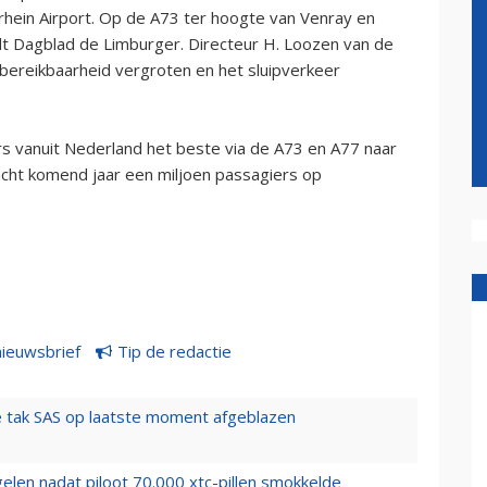
rhein Airport. Op de A73 ter hoogte van Venray en
ldt Dagblad de Limburger. Directeur H. Loozen van de
ereikbaarheid vergroten en het sluipverkeer
s vanuit Nederland het beste via de A73 en A77 naar
cht komend jaar een miljoen passagiers op
nieuwsbrief
Tip de redactie
 tak SAS op laatste moment afgeblazen
elen nadat piloot 70.000 xtc-pillen smokkelde