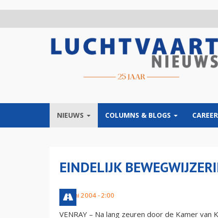
Overslaan
en
naar
de
inhoud
gaan
NIEUWS
COLUMNS & BLOGS
CAREER
EINDELIJK BEWEGWIJZER
27 juni 2004 - 2:00
VENRAY – Na lang zeuren door de Kamer van Koo