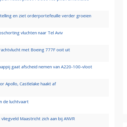
elling en ziet orderportefeuille verder groeien
chorting vluchten naar Tel Aviv
vrachtvlucht met Boeing 777F ooit uit
happij gaat afscheid nemen van A220-100-vloot
 Apollo, Castlelake haakt af
n de luchtvaart
t vliegveld Maastricht zich aan bij ANVR