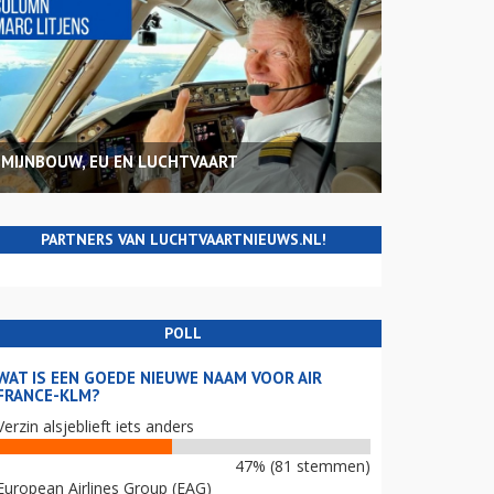
MIJNBOUW, EU EN LUCHTVAART
PARTNERS VAN LUCHTVAARTNIEUWS.NL!
POLL
WAT IS EEN GOEDE NIEUWE NAAM VOOR AIR
FRANCE-KLM?
Verzin alsjeblieft iets anders
47% (81 stemmen)
European Airlines Group (EAG)