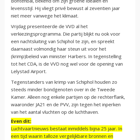
Bontenbal, bekend om zijn groene idealen en
levensstijl. Hij vliegt privé bewust al zeventien jaar
niet meer vanwege het klimaat.
Vrijdag presenteerde de VVD al het
verkiezingsprogramma. Die partij blijkt nu ook voor
een nachtsluiting van Schiphol te zijn, en spreekt
daarnaast volmondig haar steun uit voor het
(krimp)beleid van minister Harbers. In tegenstelling
tot het CDA, is de VVD nog wel voor de opening van
Lelystad Airport.
Tegenstanders van krimp van Schiphol houden zo
steeds minder bondgenoten over in de Tweede
Kamer. Alleen nog enkele partijen op de rechterflank,
waaronder JA21 en de PVV, zijn tegen het inperken
van het aantal vluchten op de luchthaven.
Even dit:
Luchtvaartnieuws bestaat inmiddels bijna 25 jaar. In
een tijd waarin talloze vergelijkbare bronnen en