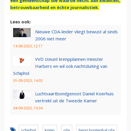
een gemeenschap die waarde hecht aan kwaliteit,
betrouwbaarheid en échte journalistiek.
Lees ook:
Nieuwe CDA-leider vliegt bewust al sinds
2006 niet meer
14-08-2023, 12:17
VVD steunt krimpplannen minister
Harbers en wil ook nachtsluiting van
Schiphol
01-09-2023, 14:03
Luchtvaartbondgenoot Daniel Koerhuis
vertrekt uit de Tweede Kamer
04-09-2023, 10:34
schiphol
krimp
cda
henri bontenbal cda