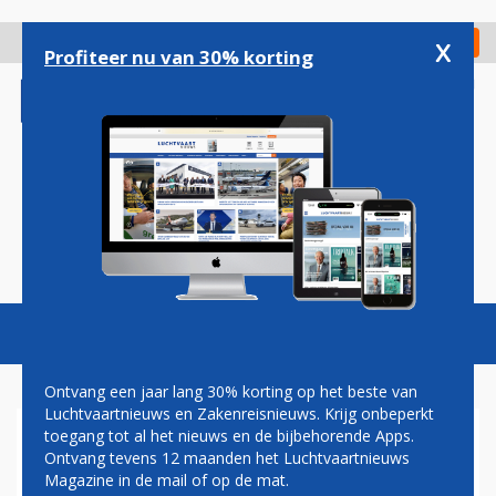
Overslaan
en
x
Digitaal Magazine
Registreer
Check in
naar
Profiteer nu van 30% korting
de
inhoud
gaan
Magazine
Podcasts
Vacatures
Toggl
naviga
Ontvang een jaar lang 30% korting op het beste van
Luchtvaartnieuws en Zakenreisnieuws. Krijg onbeperkt
toegang tot al het nieuws en de bijbehorende Apps.
OOK CDA WIL
Ontvang tevens 12 maanden het Luchtvaartnieuws
NACHTSLUITING EN KRIMP
Magazine in de mail of op de mat.