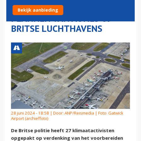
OPGEPAKT VOOR HET
Bekijk aanbieding
PLANNEN VAN ACTIES OP
BRITSE LUCHTHAVENS
28 juni 2024 - 18:58 | Door:
ANP/Reismedia
| Foto: Gatwick
Airport (archieffoto)
De Britse politie heeft 27 klimaatactivisten
opgepakt op verdenking van het voorbereiden