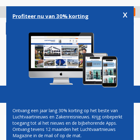
Overslaan
en
x
Digitaal Magazine
Registreer
Check in
naar
Profiteer nu van 30% korting
de
inhoud
gaan
Magazine
Podcasts
Vacatures
Toggl
naviga
Ontvang een jaar lang 30% korting op het beste van
Luchtvaartnieuws en Zakenreisnieuws. Krijg onbeperkt
toegang tot al het nieuws en de bijbehorende Apps.
TIENTALLEN
Ontvang tevens 12 maanden het Luchtvaartnieuws
KLIMAATACTIVISTEN
Magazine in de mail of op de mat.