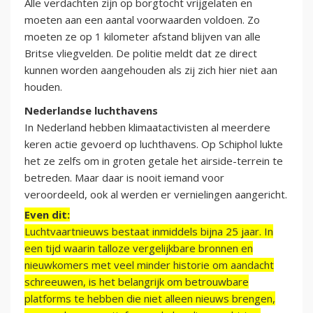
Alle verdachten zijn op borgtocht vrijgelaten en
moeten aan een aantal voorwaarden voldoen. Zo
moeten ze op 1 kilometer afstand blijven van alle
Britse vliegvelden. De politie meldt dat ze direct
kunnen worden aangehouden als zij zich hier niet aan
houden.
Nederlandse luchthavens
In Nederland hebben klimaatactivisten al meerdere
keren actie gevoerd op luchthavens. Op Schiphol lukte
het ze zelfs om in groten getale het airside-terrein te
betreden. Maar daar is nooit iemand voor
veroordeeld, ook al werden er vernielingen aangericht.
Even dit:
Luchtvaartnieuws bestaat inmiddels bijna 25 jaar. In
een tijd waarin talloze vergelijkbare bronnen en
nieuwkomers met veel minder historie om aandacht
schreeuwen, is het belangrijk om betrouwbare
platforms te hebben die niet alleen nieuws brengen,