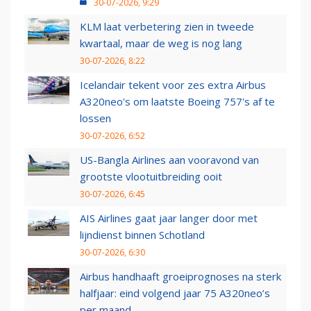
30-07-2026, 9:29
KLM laat verbetering zien in tweede
kwartaal, maar de weg is nog lang
30-07-2026, 8:22
Icelandair tekent voor zes extra Airbus
A320neo's om laatste Boeing 757's af te
lossen
30-07-2026, 6:52
US-Bangla Airlines aan vooravond van
grootste vlootuitbreiding ooit
30-07-2026, 6:45
AIS Airlines gaat jaar langer door met
lijndienst binnen Schotland
30-07-2026, 6:30
Airbus handhaaft groeiprognoses na sterk
halfjaar: eind volgend jaar 75 A320neo’s
per maand