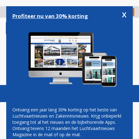
Overslaan
en
x
Digitaal Magazine
Registreer
Check in
naar
Profiteer nu van 30% korting
de
inhoud
gaan
Magazine
Podcasts
Vacatures
Toggl
naviga
Ontvang een jaar lang 30% korting op het beste van
Luchtvaartnieuws en Zakenreisnieuws. Krijg onbeperkt
toegang tot al het nieuws en de bijbehorende Apps.
VERWARRING ROND
Ontvang tevens 12 maanden het Luchtvaartnieuws
TERUGKEER KLM NAAR
Magazine in de mail of op de mat.