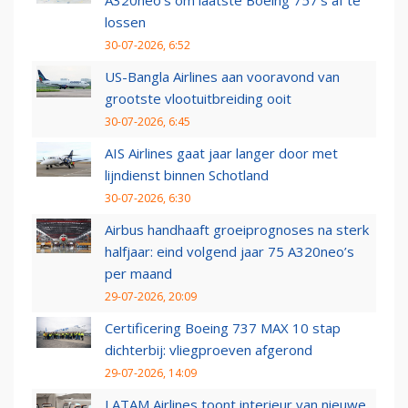
A320neo's om laatste Boeing 757's af te
lossen
30-07-2026, 6:52
US-Bangla Airlines aan vooravond van
grootste vlootuitbreiding ooit
30-07-2026, 6:45
AIS Airlines gaat jaar langer door met
lijndienst binnen Schotland
30-07-2026, 6:30
Airbus handhaaft groeiprognoses na sterk
halfjaar: eind volgend jaar 75 A320neo’s
per maand
29-07-2026, 20:09
Certificering Boeing 737 MAX 10 stap
dichterbij: vliegproeven afgerond
29-07-2026, 14:09
LATAM Airlines toont interieur van nieuwe