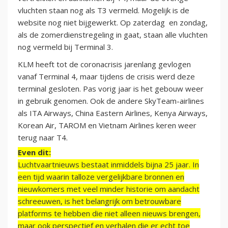
vluchten staan nog als T3 vermeld. Mogelijk is de
website nog niet bijgewerkt. Op zaterdag en zondag,
als de zomerdienstregeling in gaat, staan alle vluchten
nog vermeld bij Terminal 3.
KLM heeft tot de coronacrisis jarenlang gevlogen
vanaf Terminal 4, maar tijdens de crisis werd deze
terminal gesloten. Pas vorig jaar is het gebouw weer
in gebruik genomen. Ook de andere SkyTeam-airlines
als ITA Airways, China Eastern Airlines, Kenya Airways,
Korean Air, TAROM en Vietnam Airlines keren weer
terug naar T4.
Even dit:
Luchtvaartnieuws bestaat inmiddels bijna 25 jaar. In
een tijd waarin talloze vergelijkbare bronnen en
nieuwkomers met veel minder historie om aandacht
schreeuwen, is het belangrijk om betrouwbare
platforms te hebben die niet alleen nieuws brengen,
maar ook perspectief en verhalen die er echt toe