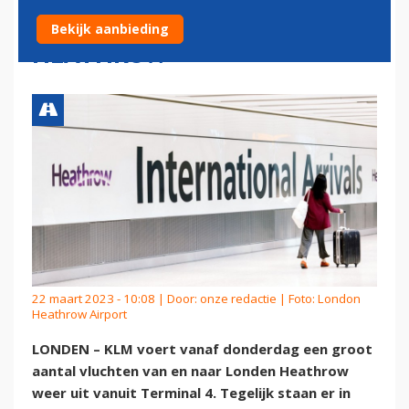
TERMINAL 4 OP LONDEN
Bekijk aanbieding
HEATHROW
22 maart 2023 - 10:08 | Door:
onze redactie
| Foto: London
Heathrow Airport
LONDEN – KLM voert vanaf donderdag een groot
aantal vluchten van en naar Londen Heathrow
weer uit vanuit Terminal 4. Tegelijk staan er in