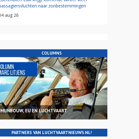
passagiersvluchten naar zonbestemmingen
04 aug 26
COLUMNS
MIJNBOUW, EU EN LUCHTVAART
PARTNERS VAN LUCHTVAARTNIEUWS.NL!