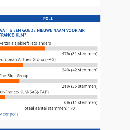
POLL
WAT IS EEN GOEDE NIEUWE NAAM VOOR AIR
FRANCE-KLM?
Verzin alsjeblieft iets anders
47% (81 stemmen)
European Airlines Group (EAG)
24% (42 stemmen)
The Blue Group
21% (36 stemmen)
Air-France-KLM-SAS(-TAP)
6% (11 stemmen)
Totaal aantal stemmen: 170
Meer polls