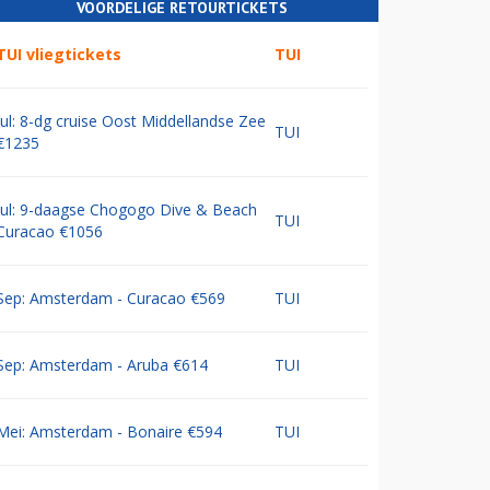
VOORDELIGE RETOURTICKETS
TUI vliegtickets
TUI
Jul: 8-dg cruise Oost Middellandse Zee
TUI
€1235
Jul: 9-daagse Chogogo Dive & Beach
TUI
Curacao €1056
Sep: Amsterdam - Curacao €569
TUI
Sep: Amsterdam - Aruba €614
TUI
Mei: Amsterdam - Bonaire €594
TUI