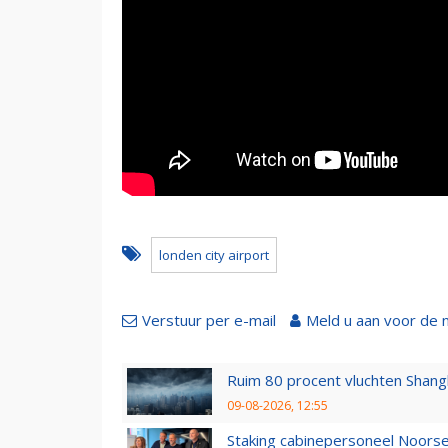
londen city airport
Verstuur per e-mail
Meld u aan voor de 
Ruim 80 procent vluchten Shang
09-08-2026, 12:55
Staking cabinepersoneel Noorse