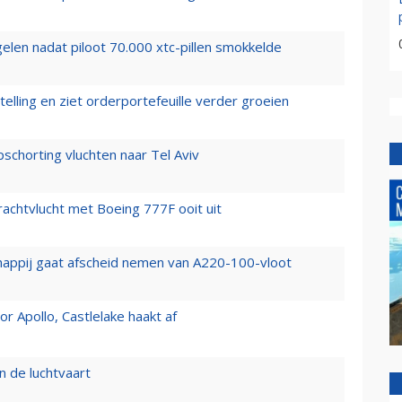
elen nadat piloot 70.000 xtc-pillen smokkelde
elling en ziet orderportefeuille verder groeien
chorting vluchten naar Tel Aviv
vrachtvlucht met Boeing 777F ooit uit
happij gaat afscheid nemen van A220-100-vloot
 Apollo, Castlelake haakt af
n de luchtvaart