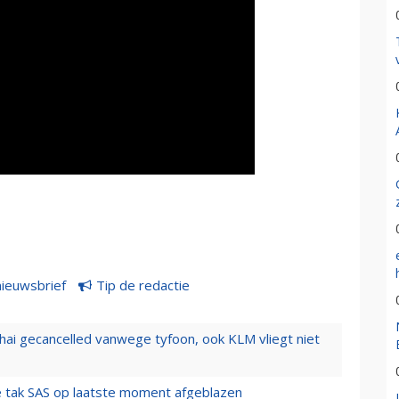
nieuwsbrief
Tip de redactie
hai gecancelled vanwege tyfoon, ook KLM vliegt niet
 tak SAS op laatste moment afgeblazen