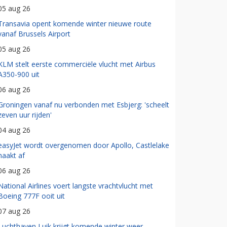
05 aug 26
Transavia opent komende winter nieuwe route
vanaf Brussels Airport
05 aug 26
KLM stelt eerste commerciële vlucht met Airbus
A350-900 uit
06 aug 26
Groningen vanaf nu verbonden met Esbjerg: 'scheelt
zeven uur rijden'
04 aug 26
easyJet wordt overgenomen door Apollo, Castlelake
haakt af
06 aug 26
National Airlines voert langste vrachtvlucht met
Boeing 777F ooit uit
07 aug 26
Luchthaven Luik krijgt komende winter weer