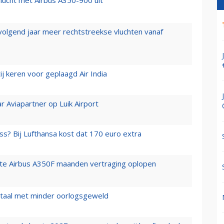
lucht met Airbus A350-900 uit
 volgend jaar meer rechtstreekse vluchten vanaf
j keren voor geplaagd Air India
r Aviapartner op Luik Airport
ss? Bij Lufthansa kost dat 170 euro extra
rste Airbus A350F maanden vertraging oplopen
wartaal met minder oorlogsgeweld