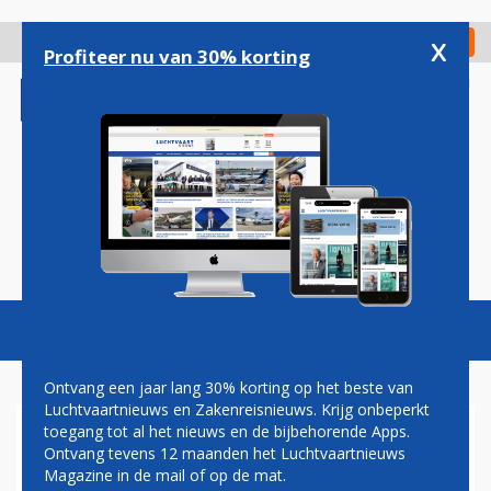
Overslaan
en
x
Digitaal Magazine
Registreer
Check in
naar
Profiteer nu van 30% korting
de
inhoud
gaan
Magazine
Podcasts
Vacatures
Toggl
naviga
Ontvang een jaar lang 30% korting op het beste van
Luchtvaartnieuws en Zakenreisnieuws. Krijg onbeperkt
toegang tot al het nieuws en de bijbehorende Apps.
WIJNGAARD BOVENOP
Ontvang tevens 12 maanden het Luchtvaartnieuws
VERNIEUWDE TERMINAL VAN
Magazine in de mail of op de mat.