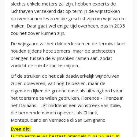
slechts enkele meters zal zijn, hebben experts de
luchthaven verzekerd dat op termijn de wijnstokken
druiven kunnen leveren die geschikt zijn om wijn van te
maken. Daar gaat wel enige tijd overheen, pas in 2035
zou het zover kunnen zijn.
De wijngaard zal het dak bedekken en de terminal koel
houden tijdens hete zomers, maar de architecten
brengen tussen de wijnranken ramen aan, zodat
zonlicht de ruimte kan inschijnen.
Of de struiken op het dak daadwerkelijk wijndruiven
zullen opleveren, valt nog te bezien, maar de
eigenaren lijken de groene oase als uithangbord voor
het toerisme te willen gebruiken. Florence - Firenze in
het Italiaans - ligt middenin een wijnstreek van Italië,
die beroemde namen oplevert als Chianti,
Montepulciano en Vernaccia di San Gimignano.
Even dit:
Luchtvaartnieuws bestaat inmiddels bijna 25 jaar. In