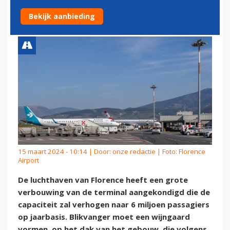
FLORENCE AIRPORT
Bekijk aanbieding
15 maart 2024 - 10:14 | Door:
onze redactie
| Foto: Florence
Airport
De luchthaven van Florence heeft een grote
verbouwing van de terminal aangekondigd die de
capaciteit zal verhogen naar 6 miljoen passagiers
op jaarbasis. Blikvanger moet een wijngaard
vormen, op het dak van het gebouw, die volgens