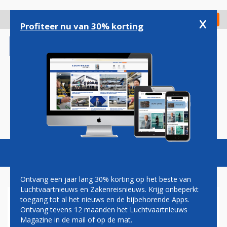
Overslaan
en
x
Digitaal Magazine
Registreer
Check in
naar
Profiteer nu van 30% korting
de
inhoud
gaan
Magazine
Podcasts
Vacatures
Toggl
naviga
Ontvang een jaar lang 30% korting op het beste van
Luchtvaartnieuws en Zakenreisnieuws. Krijg onbeperkt
toegang tot al het nieuws en de bijbehorende Apps.
RECORDAANTAL
Ontvang tevens 12 maanden het Luchtvaartnieuws
PATIËNTENVLUCHTEN VAN
Magazine in de mail of op de mat.