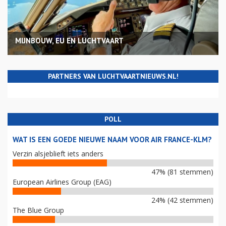
MIJNBOUW, EU EN LUCHTVAART
PARTNERS VAN LUCHTVAARTNIEUWS.NL!
POLL
WAT IS EEN GOEDE NIEUWE NAAM VOOR AIR FRANCE-KLM?
Verzin alsjeblieft iets anders
47% (81 stemmen)
European Airlines Group (EAG)
24% (42 stemmen)
The Blue Group