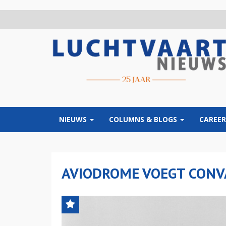
Overslaan
en
naar
de
inhoud
gaan
NIEUWS
COLUMNS & BLOGS
CAREER
AVIODROME VOEGT CONVA