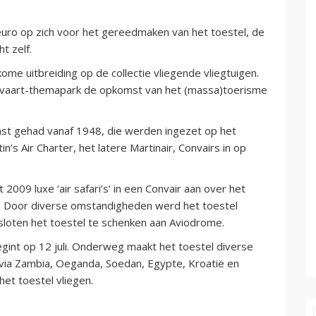
uro op zich voor het gereedmaken van het toestel, de
t zelf.
me uitbreiding op de collectie vliegende vliegtuigen.
chtvaart-themapark de opkomst van het (massa)toerisme
ienst gehad vanaf 1948, die werden ingezet op het
s Air Charter, het latere Martinair, Convairs in op
2009 luxe ‘air safari’s’ in een Convair aan over het
en. Door diverse omstandigheden werd het toestel
loten het toestel te schenken aan Aviodrome.
gint op 12 juli. Onderweg maakt het toestel diverse
 via Zambia, Oeganda, Soedan, Egypte, Kroatië en
het toestel vliegen.