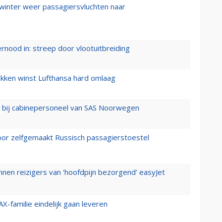
 winter weer passagiersvluchten naar
ernood in: streep door vlootuitbreiding
ukken winst Lufthansa hard omlaag
 bij cabinepersoneel van SAS Noorwegen
voor zelfgemaakt Russisch passagierstoestel
nen reizigers van ‘hoofdpijn bezorgend’ easyJet
X-familie eindelijk gaan leveren