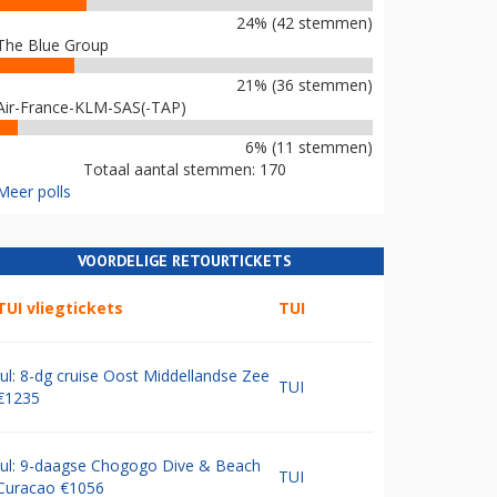
24% (42 stemmen)
The Blue Group
21% (36 stemmen)
Air-France-KLM-SAS(-TAP)
6% (11 stemmen)
Totaal aantal stemmen: 170
Meer polls
VOORDELIGE RETOURTICKETS
TUI vliegtickets
TUI
Jul: 8-dg cruise Oost Middellandse Zee
TUI
€1235
Jul: 9-daagse Chogogo Dive & Beach
TUI
Curacao €1056