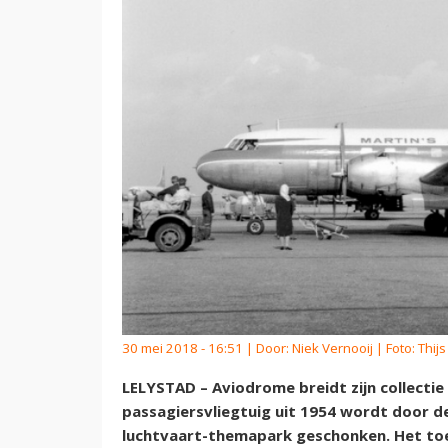
30 mei 2018 - 16:51 | Door:
Niek Vernooij
| Foto: Thij
LELYSTAD – Aviodrome breidt zijn collecti
passagiersvliegtuig uit 1954 wordt door de
luchtvaart-themapark geschonken. Het to