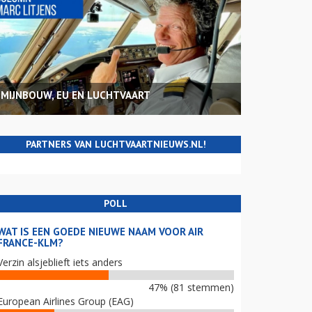
MIJNBOUW, EU EN LUCHTVAART
PARTNERS VAN LUCHTVAARTNIEUWS.NL!
POLL
WAT IS EEN GOEDE NIEUWE NAAM VOOR AIR
FRANCE-KLM?
Verzin alsjeblieft iets anders
47% (81 stemmen)
European Airlines Group (EAG)