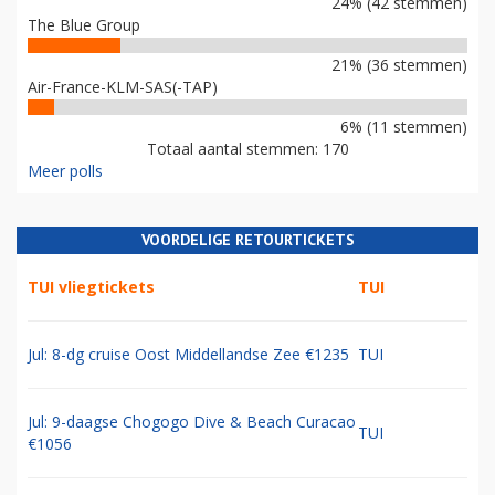
24% (42 stemmen)
The Blue Group
21% (36 stemmen)
Air-France-KLM-SAS(-TAP)
6% (11 stemmen)
Totaal aantal stemmen: 170
Meer polls
VOORDELIGE RETOURTICKETS
TUI vliegtickets
TUI
Jul: 8-dg cruise Oost Middellandse Zee €1235
TUI
Jul: 9-daagse Chogogo Dive & Beach Curacao
TUI
€1056