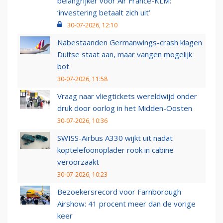
belangrijker voor Air France-KLM:
‘investering betaalt zich uit’
30-07-2026, 12:10
Nabestaanden Germanwings-crash klagen
Duitse staat aan, maar vangen mogelijk
bot
30-07-2026, 11:58
Vraag naar vliegtickets wereldwijd onder
druk door oorlog in het Midden-Oosten
30-07-2026, 10:36
SWISS-Airbus A330 wijkt uit nadat
koptelefoonoplader rook in cabine
veroorzaakt
30-07-2026, 10:23
Bezoekersrecord voor Farnborough
Airshow: 41 procent meer dan de vorige
keer