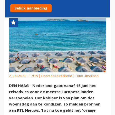
EUROPESE LANDEN'
Bekijk aanbieding
2 juni 2020 - 17:15 | Door:
onze redactie
| Foto: Unsplash
DEN HAAG - Nederland gaat vanaf 15 juni het
reisadvies voor de meeste Europese landen
versoepelen. Het kabinet is van plan om dat
woensdag aan te kondigen, zo melden bronnen
aan RTL Nieuws. Tot nu toe geldt het 'oranje'