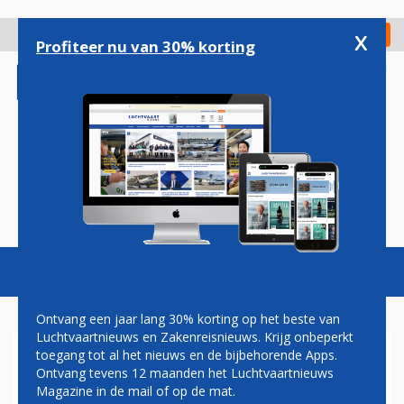
Overslaan
en
x
Digitaal Magazine
Registreer
Check in
naar
Profiteer nu van 30% korting
de
inhoud
gaan
Magazine
Podcasts
Vacatures
Toggl
naviga
Ontvang een jaar lang 30% korting op het beste van
Luchtvaartnieuws en Zakenreisnieuws. Krijg onbeperkt
toegang tot al het nieuws en de bijbehorende Apps.
'KABINET VERSOEPELT PER
Ontvang tevens 12 maanden het Luchtvaartnieuws
15 JUNI REISADVIES VOOR
Magazine in de mail of op de mat.