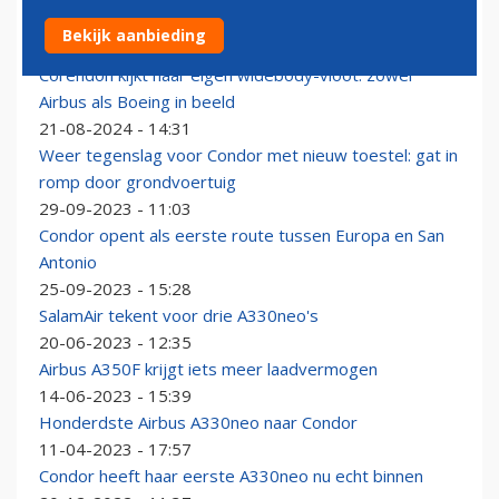
Etihad Airways nieuwe klant voor Airbus A330neo
Bekijk aanbieding
18-11-2025 - 07:00
Corendon kijkt naar eigen widebody-vloot: zowel
Airbus als Boeing in beeld
21-08-2024 - 14:31
Weer tegenslag voor Condor met nieuw toestel: gat in
romp door grondvoertuig
29-09-2023 - 11:03
Condor opent als eerste route tussen Europa en San
Antonio
25-09-2023 - 15:28
SalamAir tekent voor drie A330neo's
20-06-2023 - 12:35
Airbus A350F krijgt iets meer laadvermogen
14-06-2023 - 15:39
Honderdste Airbus A330neo naar Condor
11-04-2023 - 17:57
Condor heeft haar eerste A330neo nu echt binnen