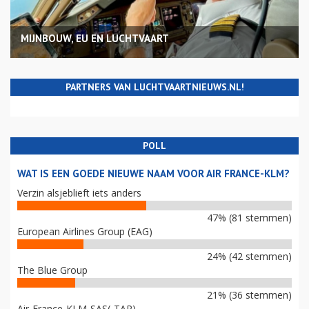
MIJNBOUW, EU EN LUCHTVAART
PARTNERS VAN LUCHTVAARTNIEUWS.NL!
POLL
WAT IS EEN GOEDE NIEUWE NAAM VOOR AIR FRANCE-KLM?
Verzin alsjeblieft iets anders
47% (81 stemmen)
European Airlines Group (EAG)
24% (42 stemmen)
The Blue Group
21% (36 stemmen)
Air-France-KLM-SAS(-TAP)