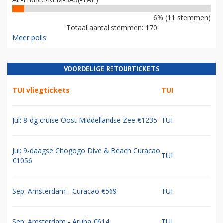
6% (11 stemmen)
Totaal aantal stemmen: 170
Meer polls
VOORDELIGE RETOURTICKETS
TUI vliegtickets
TUI
Jul: 8-dg cruise Oost Middellandse Zee €1235
TUI
Jul: 9-daagse Chogogo Dive & Beach Curacao
TUI
€1056
Sep: Amsterdam - Curacao €569
TUI
Sep: Amsterdam - Aruba €614
TUI