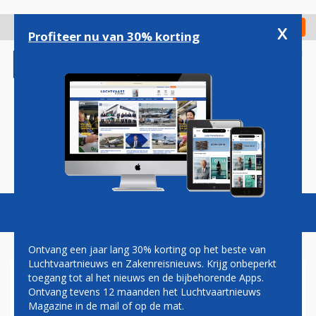
Overslaan
en
x
Digitaal Magazine
Registreer
Check in
naar
Profiteer nu van 30% korting
de
inhoud
gaan
Magazine
Podcasts
Vacatures
Toggl
naviga
Ontvang een jaar lang 30% korting op het beste van
Luchtvaartnieuws en Zakenreisnieuws. Krijg onbeperkt
toegang tot al het nieuws en de bijbehorende Apps.
A330NEO
Ontvang tevens 12 maanden het Luchtvaartnieuws
Magazine in de mail of op de mat.