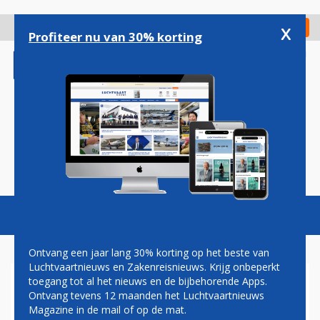
Overslaan
en
x
Digitaal Magazine
Registreer
Check in
naar
Profiteer nu van 30% korting
de
inhoud
gaan
Magazine
Podcasts
Vacatures
Toggl
naviga
Ontvang een jaar lang 30% korting op het beste van
Luchtvaartnieuws en Zakenreisnieuws. Krijg onbeperkt
toegang tot al het nieuws en de bijbehorende Apps.
ERIC VAN WALSEM: LANGE
Ontvang tevens 12 maanden het Luchtvaartnieuws
DAG
Magazine in de mail of op de mat.