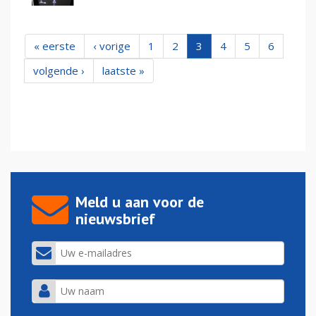
« eerste
‹ vorige
1
2
3
4
5
6
volgende ›
laatste »
Meld u aan voor de
nieuwsbrief