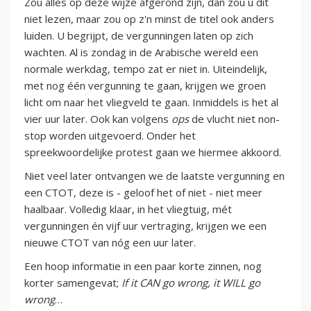
Zou alles op deze wijze afgerond zijn, dan zou u dit
niet lezen, maar zou op z'n minst de titel ook anders
luiden. U begrijpt, de vergunningen laten op zich
wachten. Al is zondag in de Arabische wereld een
normale werkdag, tempo zat er niet in. Uiteindelijk,
met nog één vergunning te gaan, krijgen we groen
licht om naar het vliegveld te gaan. Inmiddels is het al
vier uur later. Ook kan volgens
ops
de vlucht niet non-
stop worden uitgevoerd. Onder het
spreekwoordelijke protest gaan we hiermee akkoord.
Niet veel later ontvangen we de laatste vergunning en
een CTOT, deze is - geloof het of niet - niet meer
haalbaar. Volledig klaar, in het vliegtuig, mét
vergunningen én vijf uur vertraging, krijgen we een
nieuwe CTOT van nóg een uur later.
Een hoop informatie in een paar korte zinnen, nog
korter samengevat;
If it CAN go wrong, it WILL go
wrong
…