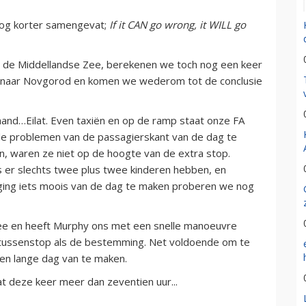
 nog korter samengevat;
If it CAN go wrong, it WILL go
ver de Middellandse Zee, berekenen we toch nog een keer
a naar Novgorod en komen we wederom tot de conclusie
and…Eilat. Even taxiën en op de ramp staat onze FA
de problemen van de passagierskant van de dag te
, waren ze niet op de hoogte van de extra stop.
ers er slechts twee plus twee kinderen hebben, en
oging iets moois van de dag te maken proberen we nog
ee en heeft Murphy ons met een snelle manoeuvre
e tussenstop als de bestemming. Net voldoende om te
en lange dag van te maken.
t deze keer meer dan zeventien uur...