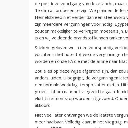
de positieve voortgang van deze vlucht, maar
‘te slim af' proberen te zijn. We plannen de fe
Hemelsbreed niet verder dan een steenworp ver
zijn meerdere vergunningen voor nodig. Egypte,
zouden makkelijker te verkrijgen moeten zijn. 
is en wij voldoende brandstof kunnen tanken v
Stiekem geloven we in een voorspoedig verloop
wachten in het hotel tot we de vergunningen h
worden én onze FA die met de airline naar Eil
Zou alles op deze wijze afgerond zijn, dan zou u
anders luiden. U begrijpt, de vergunningen late
een normale werkdag, tempo zat er niet in. Uit
groen licht om naar het vliegveld te gaan. Inmid
vlucht niet non-stop worden uitgevoerd. Onde
akkoord.
Niet veel later ontvangen we de laatste vergunn
meer haalbaar. Volledig klaar, in het vliegtuig,