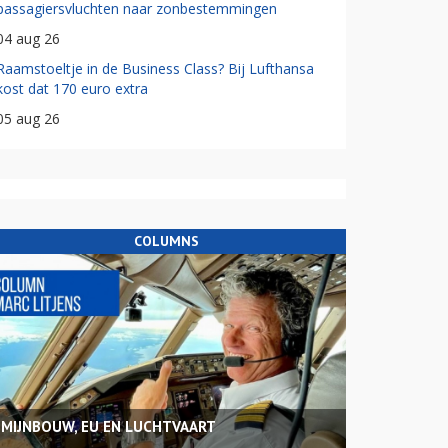
passagiersvluchten naar zonbestemmingen
04 aug 26
Raamstoeltje in de Business Class? Bij Lufthansa
kost dat 170 euro extra
05 aug 26
COLUMNS
MIJNBOUW, EU EN LUCHTVAART