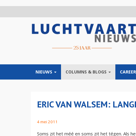
Overslaan
en
naar
de
inhoud
gaan
NIEUWS
COLUMNS & BLOGS
CAREER
ERIC VAN WALSEM: LANG
4 mei 2011
Soms zit het méé en soms zit het tégen. Als h