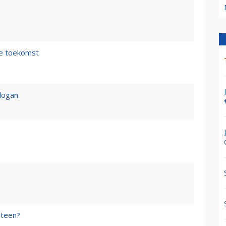
de toekomst
logan
steen?