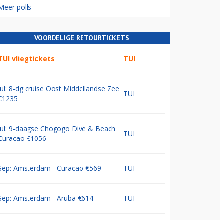
Meer polls
VOORDELIGE RETOURTICKETS
TUI vliegtickets
TUI
Jul: 8-dg cruise Oost Middellandse Zee
TUI
€1235
Jul: 9-daagse Chogogo Dive & Beach
TUI
Curacao €1056
Sep: Amsterdam - Curacao €569
TUI
Sep: Amsterdam - Aruba €614
TUI