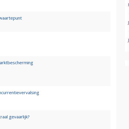
waartepunt
marktbescherming
ncurrentievervalsing
raal gevaarlijk?