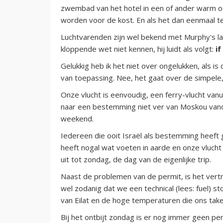
zwembad van het hotel in een of ander warm oo
worden voor de kost. En als het dan eenmaal te
Luchtvarenden zijn wel bekend met Murphy's law
kloppende wet niet kennen, hij luidt als volgt:
i
Gelukkig heb ik het niet over ongelukken, als 
van toepassing. Nee, het gaat over de simpele,
Onze vlucht is eenvoudig, een ferry-vlucht vanui
naar een bestemming niet ver van Moskou vandaa
weekend.
Iedereen die ooit Israël als bestemming heeft 
heeft nogal wat voeten in aarde en onze vlucht
uit tot zondag, de dag van de eigenlijke trip.
Naast de problemen van de permit, is het vertre
wel zodanig dat we een technical (lees: fuel) 
van Eilat en de hoge temperaturen die ons tak
Bij het ontbijt zondag is er nog immer geen per