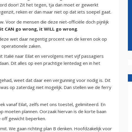
rd door! Zit het tegen, tja dan moet er gewerkt
genzit, reken er dan maar niet op dat iets soepel gaat.
. Voor de mensen die deze niet-officiële doch pijnlijk
f it CAN go wrong, it WILL go wrong
.
is deze wet daar negentig procent van de keren ook op
 operationele zaken.
t Italië naar Eilat en vervolgens met vijf passagiers
n. Dit alles op een prachtige lentedag en in het
gehad, weet dat daar een vergunning voor nodig is. Dit
 was op zaterdag niet mogelijk. Dan stellen we de ferry
k vanaf Eilat, zelfs met ons toestel, gelimiteerd. En
stop moeten plannen. Oorzaak hiervan is de korte baan
e off gewicht beperken.
mit. We gaan richting plan B denken. Hoofdzakelijk voor