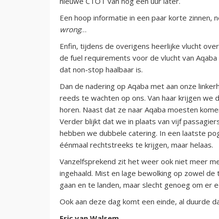
nieuwe CTOT van nóg een uur later.
Een hoop informatie in een paar korte zinnen,
wrong
…
Enfin, tijdens de overigens heerlijke vlucht o
de fuel requirements voor de vlucht van Aqab
dat non-stop haalbaar is.
Dan de nadering op Aqaba met aan onze linkerh
reeds te wachten op ons. Van haar krijgen we 
horen. Naast dat ze naar Aqaba moesten komen
Verder blijkt dat we in plaats van vijf passagi
hebben we dubbele catering. In een laatste p
éénmaal rechtstreeks te krijgen, maar helaas.
Vanzelfsprekend zit het weer ook niet meer m
ingehaald. Mist en lage bewolking op zowel d
gaan en te landen, maar slecht genoeg om er e
Ook aan deze dag komt een einde, al duurde da
Eric van Walsem