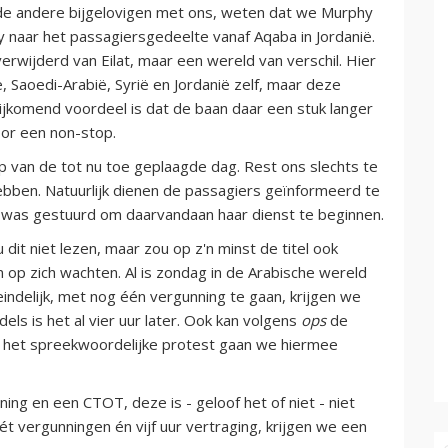
 de andere bijgelovigen met ons, weten dat we Murphy
rry naar het passagiersgedeelte vanaf Aqaba in Jordanië.
wijderd van Eilat, maar een wereld van verschil. Hier
 Saoedi-Arabië, Syrië en Jordanië zelf, maar deze
Bijkomend voordeel is dat de baan daar een stuk langer
oor een non-stop.
 van de tot nu toe geplaagde dag. Rest ons slechts te
ebben. Natuurlijk dienen de passagiers geïnformeerd te
at was gestuurd om daarvandaan haar dienst te beginnen.
 dit niet lezen, maar zou op z'n minst de titel ook
n op zich wachten. Al is zondag in de Arabische wereld
eindelijk, met nog één vergunning te gaan, krijgen we
dels is het al vier uur later. Ook kan volgens
ops
de
r het spreekwoordelijke protest gaan we hiermee
ing en een CTOT, deze is - geloof het of niet - niet
 mét vergunningen én vijf uur vertraging, krijgen we een