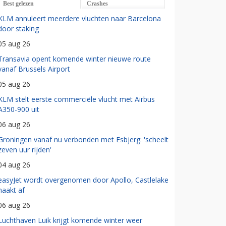
Best gelezen
Crashes
KLM annuleert meerdere vluchten naar Barcelona
door staking
05 aug 26
Transavia opent komende winter nieuwe route
vanaf Brussels Airport
05 aug 26
KLM stelt eerste commerciële vlucht met Airbus
A350-900 uit
06 aug 26
Groningen vanaf nu verbonden met Esbjerg: 'scheelt
zeven uur rijden'
04 aug 26
easyJet wordt overgenomen door Apollo, Castlelake
haakt af
06 aug 26
Luchthaven Luik krijgt komende winter weer