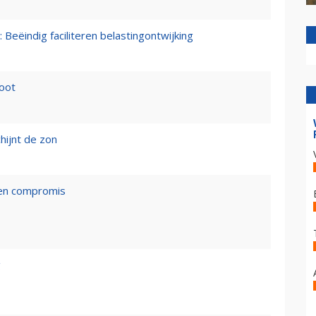
 Beëindig faciliteren belastingontwijking
loot
hijnt de zon
een compromis
g