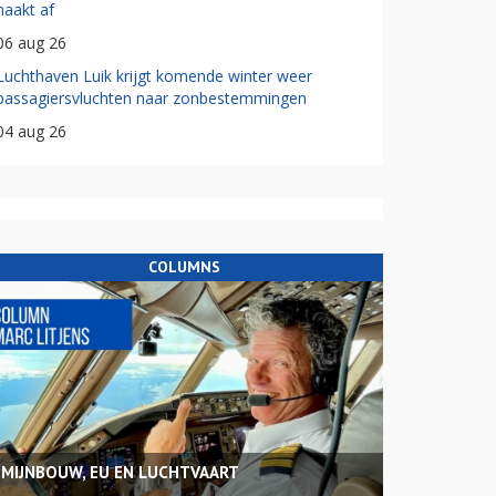
haakt af
06 aug 26
Luchthaven Luik krijgt komende winter weer
passagiersvluchten naar zonbestemmingen
04 aug 26
COLUMNS
MIJNBOUW, EU EN LUCHTVAART