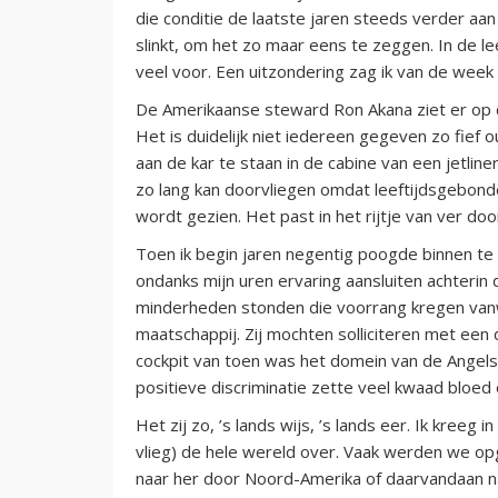
die conditie de laatste jaren steeds verder aa
slinkt, om het zo maar eens te zeggen. In de le
veel voor. Een uitzondering zag ik van de week 
De Amerikaanse steward Ron Akana ziet er op de
Het is duidelijk niet iedereen gegeven zo fief 
aan de kar te staan in de cabine van een jetline
zo lang kan doorvliegen omdat leeftijdsgebonde
wordt gezien. Het past in het rijtje van ver do
Toen ik begin jaren negentig poogde binnen te k
ondanks mijn uren ervaring aansluiten achterin 
minderheden stonden die voorrang kregen van
maatschappij. Zij mochten solliciteren met een 
cockpit van toen was het domein van de Angels
positieve discriminatie zette veel kwaad bloed 
Het zij zo, ’s lands wijs, ’s lands eer. Ik kree
vlieg) de hele wereld over. Vaak werden we o
naar her door Noord-Amerika of daarvandaan naa