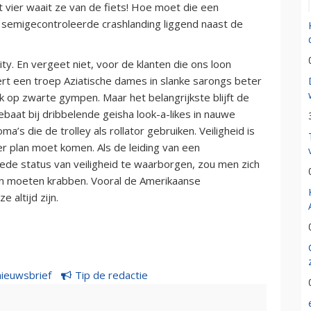
ht vier waait ze van de fiets! Hoe moet die een
 semigecontroleerde crashlanding liggend naast de
ity. En vergeet niet, voor de klanten die ons loon
ert een troep Aziatische dames in slanke sarongs beter
op zwarte gympen. Maar het belangrijkste blijft de
 gebaat bij dribbelende geisha look-a-likes in nauwe
a’s die de trolley als rollator gebruiken. Veiligheid is
er plan moet komen. Als de leiding van een
ede status van veiligheid te waarborgen, zou men zich
ren moeten krabben. Vooral de Amerikaanse
e altijd zijn.
nieuwsbrief
Tip de redactie