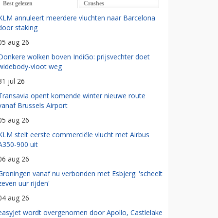
Best gelezen
Crashes
KLM annuleert meerdere vluchten naar Barcelona
door staking
05 aug 26
Donkere wolken boven IndiGo: prijsvechter doet
widebody-vloot weg
31 jul 26
Transavia opent komende winter nieuwe route
vanaf Brussels Airport
05 aug 26
KLM stelt eerste commerciële vlucht met Airbus
A350-900 uit
06 aug 26
Groningen vanaf nu verbonden met Esbjerg: 'scheelt
zeven uur rijden'
04 aug 26
easyJet wordt overgenomen door Apollo, Castlelake