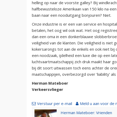
helling op naar de voorste galley? Bij windkrac
halfbewusteloze Amerikaan van 150 kilo na een
baan naar een nooduitgang bonjouren? Niet.
Onze industrie is er een van service en hospital
betalen, het oog wil ook wat. Het oog registre
dan een oma in een donkerblauwe slobberbroek 
veiligheid van de klanten. Die veiligheid is niet
kokersarongs tot aan de enkels en ook niet bij om
een noodzaak, ijdelheid een luxe die op een lat
luchtvaartmaatschappij zich druk maakt haar go
bij dit soort uitwassen toch eens achter de o
maatschappijen, overbezorgd over ‘liability’ als z
Herman Mateboer
Verkeersvlieger
Verstuur per e-mail
Meld u aan voor de 
Herman Mateboer: Vrienden