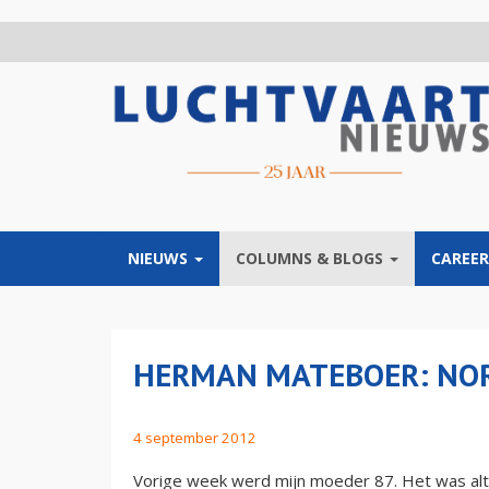
Overslaan
en
naar
de
inhoud
gaan
NIEUWS
COLUMNS & BLOGS
CAREER
HERMAN MATEBOER: NO
4 september 2012
Vorige week werd mijn moeder 87. Het was altij