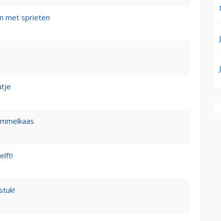
n met sprieten
tje
himmelkaas
lft!
stuk!