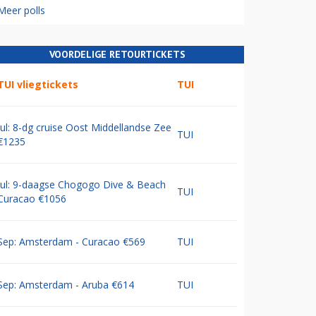
Meer polls
VOORDELIGE RETOURTICKETS
TUI vliegtickets
TUI
Jul: 8-dg cruise Oost Middellandse Zee
TUI
€1235
Jul: 9-daagse Chogogo Dive & Beach
TUI
Curacao €1056
Sep: Amsterdam - Curacao €569
TUI
Sep: Amsterdam - Aruba €614
TUI