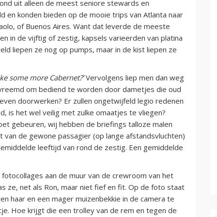
tond uit alleen de meest seniore stewards en
d en konden bieden op de mooie trips van Atlanta naar
 Paolo, of Buenos Aires. Want dat leverde de meeste
n in de vijftig of zestig, kapsels varieerden van platina
veld liepen ze nog op pumps, maar in de kist liepen ze
like some more Cabernet?’
Vervolgens liep men dan weg
 vreemd om bediend te worden door dametjes die oud
even doorwerken? Er zullen ongetwijfeld legio redenen
ind, is het wel veilig met zulke omaatjes te vliegen?
et gebeuren, wij hebben de briefings talloze malen
lot van de gewone passagier (op lange afstandsvluchten)
gemiddelde leeftijd van rond de zestig. Een gemiddelde
n fotocollages aan de muur van de crewroom van het
s ze, net als Ron, maar niet fief en fit. Op de foto staat
en haar en een mager muizenbekkie in de camera te
je. Hoe krijgt die een trolley van de rem en tegen de