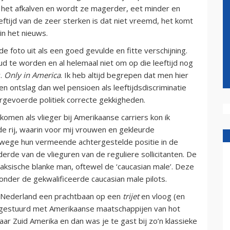
n het afkalven en wordt ze magerder, eet minder en
eftijd van de zeer sterken is dat niet vreemd, het komt
in het nieuws.
 foto uit als een goed gevulde en fitte verschijning.
oud te worden en al helemaal niet om op die leeftijd nog
r.
Only in America
. Ik heb altijd begrepen dat men hier
n ontslag dan wel pensioen als leeftijdsdiscriminatie
orgevoerde politiek correcte gekkigheden.
omen als vlieger bij Amerikaanse carriers kon ik
de rij, waarin voor mij vrouwen en gekleurde
wege hun vermeende achtergestelde positie in de
derde van de vlieguren van de reguliere sollicitanten. De
aksische blanke man, oftewel de ‘caucasian male’. Deze
onder de gekwalificeerde caucasian male pilots.
g in Nederland een prachtbaan op een
trijet
en vloog (en
pgestuurd met Amerikaanse maatschappijen van hot
r Zuid Amerika en dan was je te gast bij zo’n klassieke