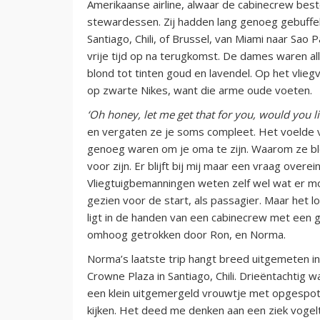
Amerikaanse airline, alwaar de cabinecrew bes
stewardessen. Zij hadden lang genoeg gebuffel
Santiago, Chili, of Brussel, van Miami naar Sao
vrije tijd op na terugkomst. De dames waren alle
blond tot tinten goud en lavendel. Op het vlieg
op zwarte Nikes, want die arme oude voeten.
‘Oh honey, let me get that for you, would you 
en vergaten ze je soms compleet. Het voelde
genoeg waren om je oma te zijn. Waarom ze bl
voor zijn. Er blijft bij mij maar een vraag overe
Vliegtuigbemanningen weten zelf wel wat er mo
gezien voor de start, als passagier. Maar het 
ligt in de handen van een cabinecrew met een 
omhoog getrokken door Ron, en Norma.
Norma’s laatste trip hangt breed uitgemeten i
Crowne Plaza in Santiago, Chili. Drieëntachtig wa
een klein uitgemergeld vrouwtje met opgespot
kijken. Het deed me denken aan een ziek vogelt