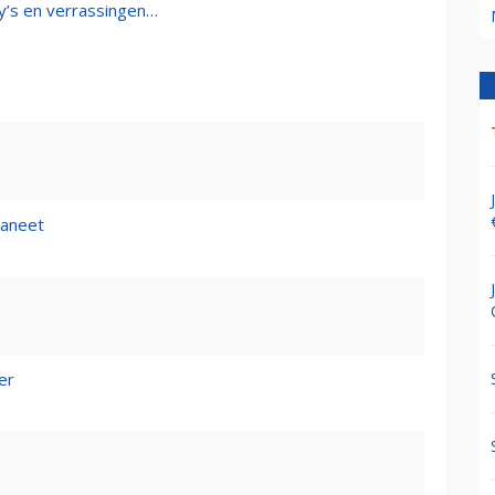
y’s en verrassingen…
aneet
er