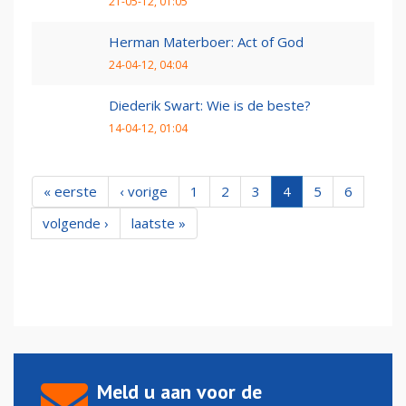
21-05-12, 01:05
Herman Materboer: Act of God
24-04-12, 04:04
Diederik Swart: Wie is de beste?
14-04-12, 01:04
« eerste
‹ vorige
1
2
3
4
5
6
volgende ›
laatste »
Meld u aan voor de