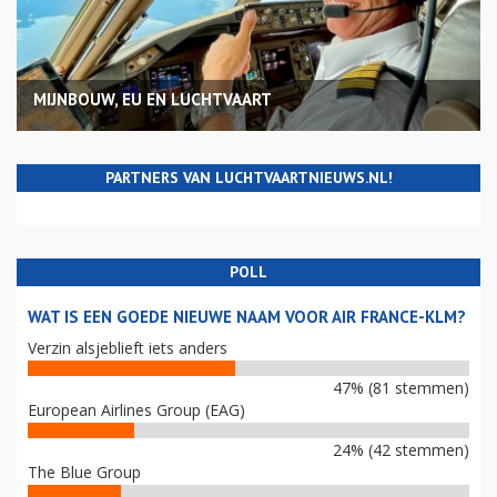
MIJNBOUW, EU EN LUCHTVAART
PARTNERS VAN LUCHTVAARTNIEUWS.NL!
POLL
WAT IS EEN GOEDE NIEUWE NAAM VOOR AIR FRANCE-KLM?
Verzin alsjeblieft iets anders
47% (81 stemmen)
European Airlines Group (EAG)
24% (42 stemmen)
The Blue Group