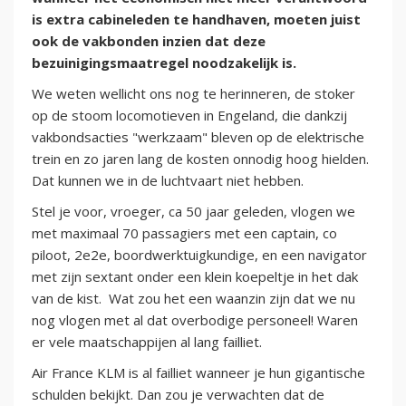
is extra cabineleden te handhaven, moeten juist
ook de vakbonden inzien dat deze
bezuinigingsmaatregel noodzakelijk is.
We weten wellicht ons nog te herinneren, de stoker
op de stoom locomotieven in Engeland, die dankzij
vakbondsacties "werkzaam" bleven op de elektrische
trein en zo jaren lang de kosten onnodig hoog hielden.
Dat kunnen we in de luchtvaart niet hebben.
Stel je voor, vroeger, ca 50 jaar geleden, vlogen we
met maximaal 70 passagiers met een captain, co
piloot, 2e2e, boordwerktuigkundige, en een navigator
met zijn sextant onder een klein koepeltje in het dak
van de kist. Wat zou het een waanzin zijn dat we nu
nog vlogen met al dat overbodige personeel! Waren
er vele maatschappijen al lang failliet.
Air France KLM is al failliet wanneer je hun gigantische
schulden bekijkt. Dan zou je verwachten dat de