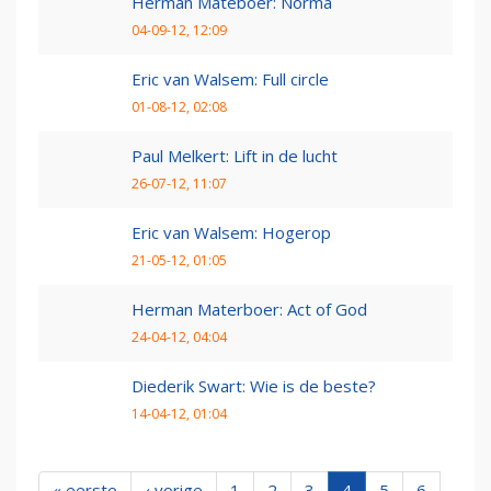
Herman Mateboer: Norma
04-09-12, 12:09
Eric van Walsem: Full circle
01-08-12, 02:08
Paul Melkert: Lift in de lucht
26-07-12, 11:07
Eric van Walsem: Hogerop
21-05-12, 01:05
Herman Materboer: Act of God
24-04-12, 04:04
Diederik Swart: Wie is de beste?
14-04-12, 01:04
« eerste
‹ vorige
1
2
3
4
5
6