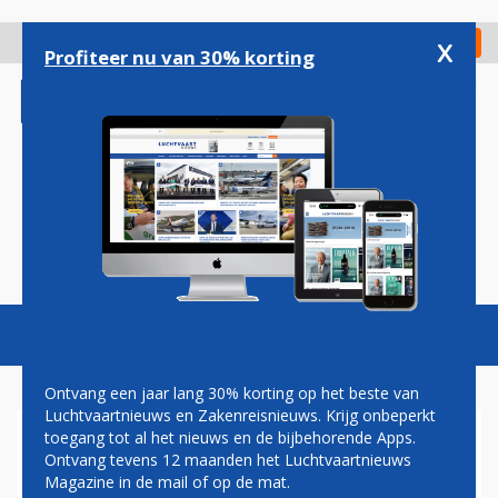
Overslaan
en
x
Digitaal Magazine
Registreer
Check in
naar
Profiteer nu van 30% korting
de
inhoud
gaan
Magazine
Podcasts
Vacatures
Toggl
naviga
Ontvang een jaar lang 30% korting op het beste van
Luchtvaartnieuws en Zakenreisnieuws. Krijg onbeperkt
toegang tot al het nieuws en de bijbehorende Apps.
PAUL GROVE: SCHIPHOL
Ontvang tevens 12 maanden het Luchtvaartnieuws
EINDELIJK IN ZEE?
Magazine in de mail of op de mat.