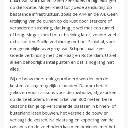
buurt van startbanen. Geen zeekabels of pijpleidingen
op die locatie. Mogelijkheid tot goede aansluiting op
bestaande infrastructuur, zoals de A44 en de A4. Geen
uitslijting van de duinen op de kust door sterkere of
veranderde stroming, dat krijg je wel met een tunnel
of brug. Mogelijkheid tot uitbreiding later, zonder veel
extra kosten. Snelle verbinding met het Schiphol, voor
een geleidelijke overgang van Schiphol naar zee.
Goede verbinding met DenHaag en Rotterdam. U ziet,
al een behoorlijk aantal punten en dat is nog lang niet
alles.
Bij de bouw moet ook geprobeerd worden om de
kosten zo laag mogelijk te houden. Daarom heb ik
gekozen voor caissons voor de ruwbouw, afgezonken
op de zeebodem. In een cirkel van 800 meter. Deze
caissons kun je op verschillende plaatsen in binnen- of
buitenland laten bouwen, het versnelt de bouw en
verlaagt de kosten. Na plaatsing en koppeling van de
caissons op de zeebodem kan men beginnen met het