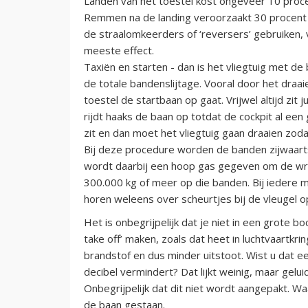
Landen van het toestel kost ongeveer 10 proce
Remmen na de landing veroorzaakt 30 procent v
de straalomkeerders of ‘reversers’ gebruiken, 
meeste effect.
Taxiën en starten - dan is het vliegtuig met d
de totale bandenslijtage. Vooral door het draa
toestel de startbaan op gaat. Vrijwel altijd zit
rijdt haaks de baan op totdat de cockpit al ee
zit en dan moet het vliegtuig gaan draaien zod
Bij deze procedure worden de banden zijwaarts
wordt daarbij een hoop gas gegeven om de wrij
300.000 kg of meer op die banden. Bij iedere m
horen weleens over scheurtjes bij de vleugel o
Het is onbegrijpelijk dat je niet in een grote bo
take off’ maken, zoals dat heet in luchtvaartkr
brandstof en dus minder uitstoot. Wist u dat een
decibel vermindert? Dat lijkt weinig, maar gelu
Onbegrijpelijk dat dit niet wordt aangepakt. Waa
de baan gestaan.