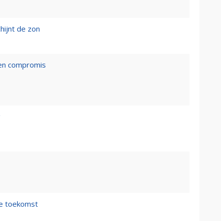
hijnt de zon
een compromis
g
de toekomst