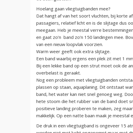
Hoelang gaan vliegtuigbanden mee?
Dat hangt af van het soort vluchten, bij korte afs
passagiers, relatief licht en is de slijtage du
meegaan. Heb je meestal verre bestemmingen, 
en gaat zo’n band zo’n 150 landingen mee. Bo
van een nieuw loopvlak voorzien.
Warm weer geeft ook extra slijtage.
Een band waarbij ergens een plek zit met 1 mm
Bij een lekke band op een strut moet ook de 
overbelast is geraakt.
Nog een probleem met vliegtuigbanden ontstaat
plassen op staan, aquaplaning. Dit ontstaat w
band, het water kan niet snel genoeg weg. Door
hete stoom die het rubber van de band doet s
positieve landing proberen te maken, zeg maar h
makkelijk. Op een natte baan maak je meestal e
De druk in een vliegtuigband is ongeveer 15 a
worden niet met lucht opgepompt maar met dro