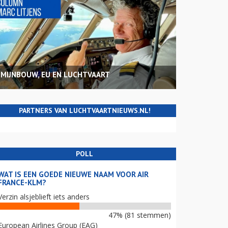
MIJNBOUW, EU EN LUCHTVAART
PARTNERS VAN LUCHTVAARTNIEUWS.NL!
POLL
WAT IS EEN GOEDE NIEUWE NAAM VOOR AIR
FRANCE-KLM?
Verzin alsjeblieft iets anders
47% (81 stemmen)
European Airlines Group (EAG)