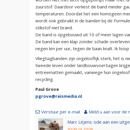
zuurstof. Daardoor verliest de band minder gauw
temperaturen. Doordat het een homogeen mengs
wordt ook gebruikt in de banden bij de Formu
stikstof niet brand.
De band is opgebouwd uit 10 of meer lagen van 
De band kan een klap zonder schade overleven v
negen km per uur, tegen de baan knalt. Ik hoop
Vliegtuigbanden zijn ongelooflijk sterk, het is 
tweede leven onder landbouwvoertuigen krijge
entreematten gemaakt, vanwege hun ongelooflij
recycling.
Paul Grove
pgrove@reismedia.nl
Verstuur per e-mail
Meld u aan voor de 
Marc Litjens: ode aan een uitg
30-09-24, 10:09