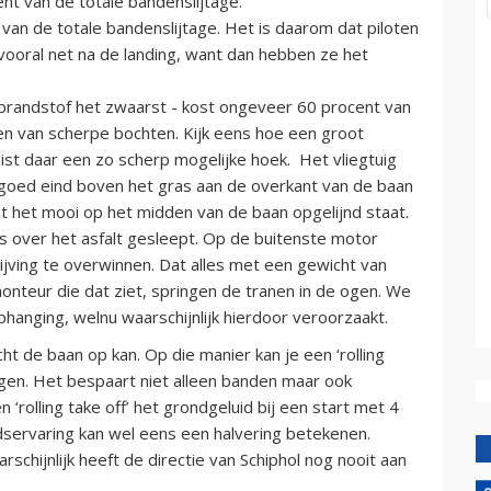
nt van de totale bandenslijtage.
an de totale bandenslijtage. Het is daarom dat piloten
vooral net na de landing, want dan hebben ze het
e brandstof het zwaarst - kost ongeveer 60 procent van
ien van scherpe bochten. Kijk eens hoe een groot
 juist daar een zo scherp mogelijke hoek. Het vliegtuig
n goed eind boven het gras aan de overkant van de baan
at het mooi op het midden van de baan opgelijnd staat.
 over het asfalt gesleept. Op de buitenste motor
ving te overwinnen. Dat alles met een gewicht van
onteur die dat ziet, springen de tranen in de ogen. We
phanging, welnu waarschijnlijk hierdoor veroorzaakt.
cht de baan op kan. Op die manier kan je een ‘rolling
ingen. Het bespaart niet alleen banden maar ook
 ‘rolling take off’ het grondgeluid bij een start met 4
idservaring kan wel eens een halvering betekenen.
rschijnlijk heeft de directie van Schiphol nog nooit aan