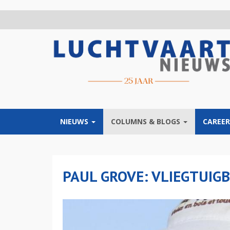
Overslaan
en
naar
de
inhoud
gaan
NIEUWS
COLUMNS & BLOGS
CAREER
PAUL GROVE: VLIEGTUI