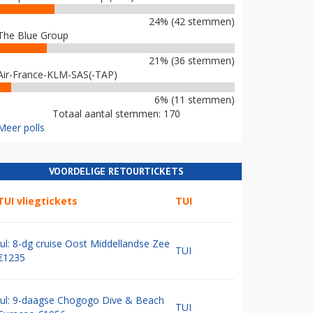
24% (42 stemmen)
The Blue Group
21% (36 stemmen)
Air-France-KLM-SAS(-TAP)
6% (11 stemmen)
Totaal aantal stemmen: 170
Meer polls
VOORDELIGE RETOURTICKETS
TUI vliegtickets
TUI
Jul: 8-dg cruise Oost Middellandse Zee
TUI
€1235
Jul: 9-daagse Chogogo Dive & Beach
TUI