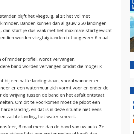
tanden blijft het vliegtuig, al zit het vol met
s ook minder. Banden kunnen dan al gauw 250 landingen
dan start je dus vaak met het maximale startgewicht
vendien worden vliegtuigbanden tot ongeveer 6 maal
 of minder profiel, wordt vervangen.
andere band worden vervangen omdat die mogelijk
 bij een natte landingsbaan, vooral wanneer er
anneer er een watermuur zich vormt voor en onder de
 de wrijving tussen de band en het asfalt ontstaat
melten. Om dit te voorkomen moet de piloot een
arde landing, en dat is in deze situatie niet eens
en zachte landing, het water smeert.
tmosfeer, 6 maal meer dan de band van uw auto. Ze
ge stikstof dat een groter molecuul heeft dan