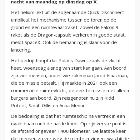
nacht van maandag op dinsdag op X.
Het helium lekt uit de zogenaamde Quick Disconnect
umbilical, het mechanisme tussen de toren op de
grond en een ruimtevaartraket. Zowel de Falcon 9-
raket als de Dragon-capsule verkeren in goede staat,
meldt SpaceX. Ook de bemanning is klaar voor de
lancering.
Het bedrijf hoopt dat Polaris Dawn, zoals de vlucht
heet, woensdag alsnog van start kan gaan. Aan boord
zijn vier mensen, onder wie zakenman Jared Isaacman,
die de missie betaalt. Hij maakte in 2021 ook een
commerciële ruimtevlucht, de eerste missie met alleen
burgers aan boord. Zijn reisgenoten nu zijn Kidd
Poteet, Sarah Gillis en Anna Menon.
De bedoeling is dat het ruimteschip na vertrek in een
ovale baan rond de aarde komt. Op zijn verste punt is
de afstand ongeveer 1400 kilometer. De laatste keer
dat mensen zo ver weg de ruimte in gingen, was bij de