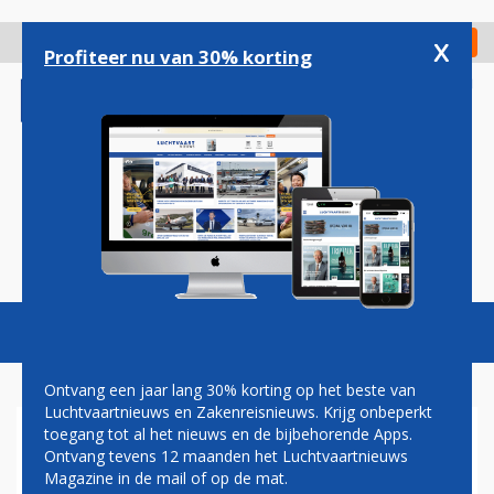
Overslaan
en
x
Digitaal Magazine
Registreer
Check in
naar
Profiteer nu van 30% korting
de
inhoud
gaan
Magazine
Podcasts
Vacatures
Toggl
naviga
Ontvang een jaar lang 30% korting op het beste van
Luchtvaartnieuws en Zakenreisnieuws. Krijg onbeperkt
toegang tot al het nieuws en de bijbehorende Apps.
LANCERING SPACEX-RAKET
Ontvang tevens 12 maanden het Luchtvaartnieuws
DAG UITGESTELD DOOR
Magazine in de mail of op de mat.