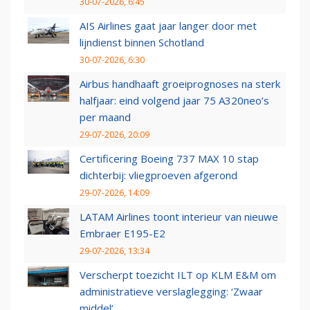
30-07-2026, 6:45
AIS Airlines gaat jaar langer door met
lijndienst binnen Schotland
30-07-2026, 6:30
Airbus handhaaft groeiprognoses na sterk
halfjaar: eind volgend jaar 75 A320neo’s
per maand
29-07-2026, 20:09
Certificering Boeing 737 MAX 10 stap
dichterbij: vliegproeven afgerond
29-07-2026, 14:09
LATAM Airlines toont interieur van nieuwe
Embraer E195-E2
29-07-2026, 13:34
Verscherpt toezicht ILT op KLM E&M om
administratieve verslaglegging: ‘Zwaar
middel’