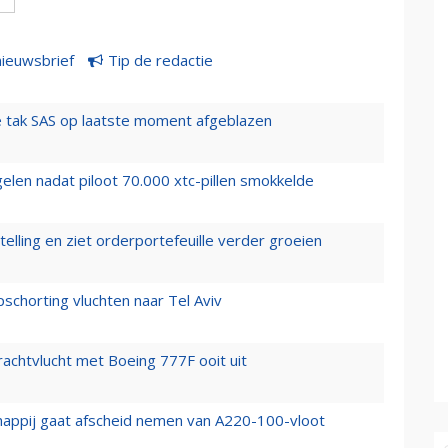
nieuwsbrief
Tip de redactie
 tak SAS op laatste moment afgeblazen
elen nadat piloot 70.000 xtc-pillen smokkelde
elling en ziet orderportefeuille verder groeien
chorting vluchten naar Tel Aviv
vrachtvlucht met Boeing 777F ooit uit
happij gaat afscheid nemen van A220-100-vloot