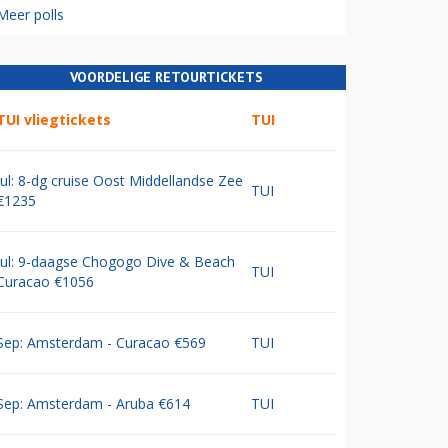
Meer polls
VOORDELIGE RETOURTICKETS
TUI vliegtickets
TUI
Jul: 8-dg cruise Oost Middellandse Zee
TUI
€1235
Jul: 9-daagse Chogogo Dive & Beach
TUI
Curacao €1056
Sep: Amsterdam - Curacao €569
TUI
Sep: Amsterdam - Aruba €614
TUI