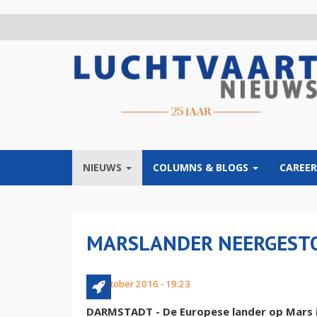
Overslaan
en
naar
de
inhoud
gaan
NIEUWS
COLUMNS & BLOGS
CAREER
MARSLANDER NEERGESTO
21 oktober 2016 - 19:23
DARMSTADT - De Europese lander op Mars is