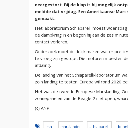
neergestort. Bij de klap is hij mogelijk on
meldde dat vrijdag. Een Amerikaanse Marssa
gemaakt.
Het laboratorium Schiaparelli moest woensdag 
de dampkring in en begon hij aan de zes minute
contact verloren.
Onderzoek moet duidelijk maken wat er precies
te vroeg zijn gestopt. Die motoren moesten de 
afdaling.
De landing van het Schiaparelli-laboratorium 
zo'n landing te testen. Europa wil rond 2020 
Het was de tweede Europese Marslanding. Ook 
zonnepanelen van de Beagle 2 niet open, waar
(c) ANP
esa
marslander
schiaparelli
beagl