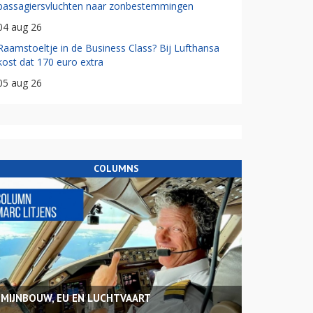
passagiersvluchten naar zonbestemmingen
04 aug 26
Raamstoeltje in de Business Class? Bij Lufthansa
kost dat 170 euro extra
05 aug 26
COLUMNS
MIJNBOUW, EU EN LUCHTVAART