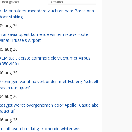
Best gelezen
Crashes
KLM annuleert meerdere vluchten naar Barcelona
door staking
05 aug 26
Transavia opent komende winter nieuwe route
vanaf Brussels Airport
05 aug 26
KLM stelt eerste commerciële vlucht met Airbus
A350-900 uit
06 aug 26
Groningen vanaf nu verbonden met Esbjerg: 'scheelt
zeven uur rijden'
04 aug 26
easyJet wordt overgenomen door Apollo, Castlelake
haakt af
06 aug 26
Luchthaven Luik krijgt komende winter weer