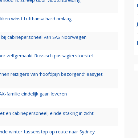
ernood in: streep door vlootuitbreiding
ukken winst Lufthansa hard omlaag
 bij cabinepersoneel van SAS Noorwegen
voor zelfgemaakt Russisch passagierstoestel
nen reizigers van ‘hoofdpijn bezorgend’ easyJet
X-familie eindelijk gaan leveren
t en cabinepersoneel, einde staking in zicht
mende winter tussenstop op route naar Sydney