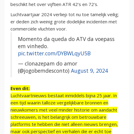
beschikt het over vijftien ATR 42's en 72's.
Luchtvaartjaar 2024 verliep tot nu toe tamelijk veilig;
er deden zich weinig grote dodelijke incidenten met
commerciële vluchten voor.
Momento da queda do ATV da voepass
em vinhedo.
pic.twitter.com/DYBWLqyU5B
— clonazepam do amor
(@jogobemdesconto)
August 9, 2024
Even dit:
Luchtvaartnieuws bestaat inmiddels bijna 25 jaar. In
een tijd waarin talloze vergelijkbare bronnen en
nieuwkomers met veel minder historie om aandacht
schreeuwen, is het belangrijk om betrouwbare
platforms te hebben die niet alleen nieuws brengen,
maar ook perspectief en verhalen die er echt toe