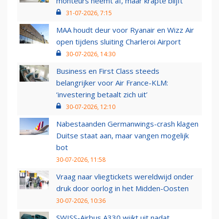
monteurs neemt af, maar krapte blijft
31-07-2026, 7:15
MAA houdt deur voor Ryanair en Wizz Air
open tijdens sluiting Charleroi Airport
30-07-2026, 14:30
Business en First Class steeds
belangrijker voor Air France-KLM:
‘investering betaalt zich uit’
30-07-2026, 12:10
Nabestaanden Germanwings-crash klagen
Duitse staat aan, maar vangen mogelijk
bot
30-07-2026, 11:58
Vraag naar vliegtickets wereldwijd onder
druk door oorlog in het Midden-Oosten
30-07-2026, 10:36
SWISS-Airbus A330 wijkt uit nadat