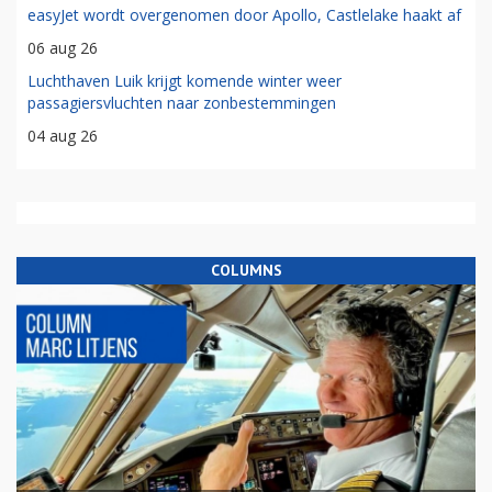
easyJet wordt overgenomen door Apollo, Castlelake haakt af
06 aug 26
Luchthaven Luik krijgt komende winter weer
passagiersvluchten naar zonbestemmingen
04 aug 26
COLUMNS