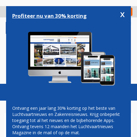
Overslaan
en
x
Digitaal Magazine
Registreer
Check in
naar
Profiteer nu van 30% korting
de
inhoud
gaan
Magazine
Podcasts
Vacatures
Toggl
naviga
Ontvang een jaar lang 30% korting op het beste van
Luchtvaartnieuws en Zakenreisnieuws. Krijg onbeperkt
toegang tot al het nieuws en de bijbehorende Apps.
61 SLACHTOFFERS BIJ
Ontvang tevens 12 maanden het Luchtvaartnieuws
VLIEGRAMP BRAZILIË,
Magazine in de mail of op de mat.