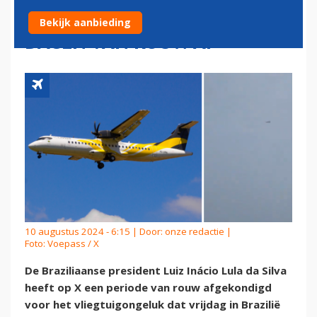
PRESIDENT KONDIGT DRIE
Bekijk aanbieding
DAGEN VAN ROUW AF
10 augustus 2024 - 6:15 | Door:
onze redactie
|
Foto: Voepass / X
De Braziliaanse president Luiz Inácio Lula da Silva
heeft op X een periode van rouw afgekondigd
voor het vliegtuigongeluk dat vrijdag in Brazilië