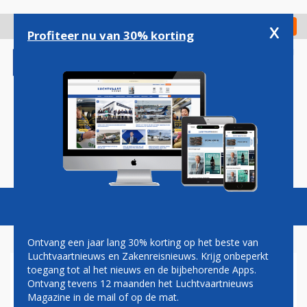
Overslaan
en
x
Digitaal Magazine
Registreer
Check in
naar
Profiteer nu van 30% korting
de
inhoud
gaan
Magazine
Podcasts
Vacatures
Toggl
naviga
Ontvang een jaar lang 30% korting op het beste van
Luchtvaartnieuws en Zakenreisnieuws. Krijg onbeperkt
toegang tot al het nieuws en de bijbehorende Apps.
AIR TAHITI BREIDT VLOOT UIT
Ontvang tevens 12 maanden het Luchtvaartnieuws
MET VIER ATR 72-600'S
Magazine in de mail of op de mat.