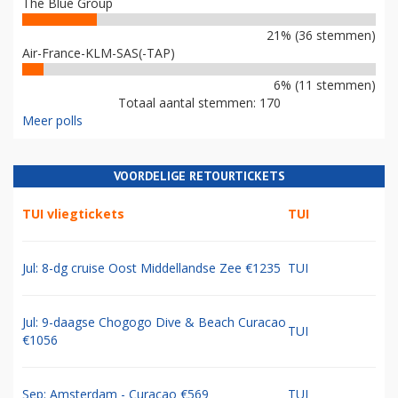
The Blue Group
21% (36 stemmen)
Air-France-KLM-SAS(-TAP)
6% (11 stemmen)
Totaal aantal stemmen: 170
Meer polls
VOORDELIGE RETOURTICKETS
TUI vliegtickets
TUI
Jul: 8-dg cruise Oost Middellandse Zee €1235
TUI
Jul: 9-daagse Chogogo Dive & Beach Curacao
TUI
€1056
Sep: Amsterdam - Curacao €569
TUI