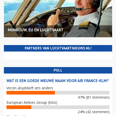
MIJNBOUW, EU EN LUCHTVAART
PARTNERS VAN LUCHTVAARTNIEUWS.NL!
POLL
WAT IS EEN GOEDE NIEUWE NAAM VOOR AIR FRANCE-KLM?
Verzin alsjeblieft iets anders
47% (81 stemmen)
European Airlines Group (EAG)
24% (42 stemmen)