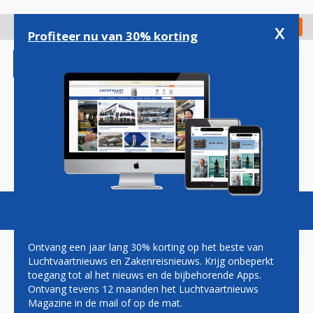
Overslaan
en
x
Digitaal Magazine
Registreer
Check in
naar
Profiteer nu van 30% korting
de
inhoud
gaan
Magazine
Podcasts
Vacatures
Toggl
naviga
Ontvang een jaar lang 30% korting op het beste van
Luchtvaartnieuws en Zakenreisnieuws. Krijg onbeperkt
toegang tot al het nieuws en de bijbehorende Apps.
DELTA AIR LINES STOPT MET
Ontvang tevens 12 maanden het Luchtvaartnieuws
VERVOER JACHTTROFEEËN
Magazine in de mail of op de mat.