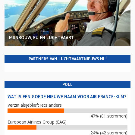
MIJNBOUW, EU EN LUCHTVAART
PARTNERS VAN LUCHTVAARTNIEUWS.NL!
POLL
WAT IS EEN GOEDE NIEUWE NAAM VOOR AIR FRANCE-KLM?
Verzin alsjeblieft iets anders
47% (81 stemmen)
European Airlines Group (EAG)
24% (42 stemmen)