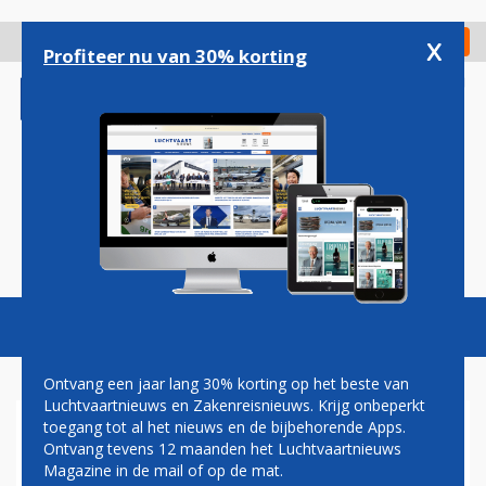
Overslaan
en
x
Digitaal Magazine
Registreer
Check in
naar
Profiteer nu van 30% korting
de
inhoud
gaan
Magazine
Podcasts
Vacatures
Toggl
naviga
Ontvang een jaar lang 30% korting op het beste van
Luchtvaartnieuws en Zakenreisnieuws. Krijg onbeperkt
toegang tot al het nieuws en de bijbehorende Apps.
DELTA OMZEILT SCHIPHOL
Ontvang tevens 12 maanden het Luchtvaartnieuws
MET NIEUWE MUMBAI-
Magazine in de mail of op de mat.