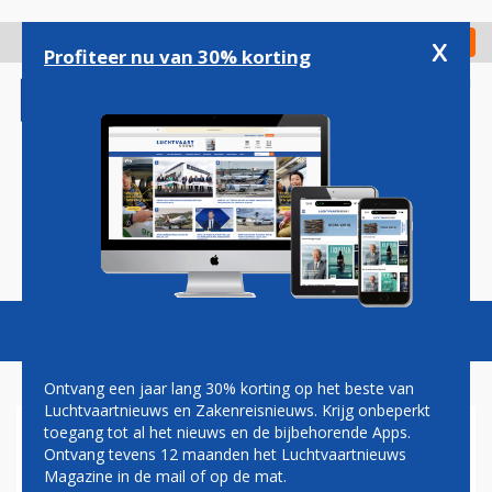
Overslaan
en
x
Digitaal Magazine
Registreer
Check in
naar
Profiteer nu van 30% korting
de
inhoud
gaan
Magazine
Podcasts
Vacatures
Toggl
naviga
Ontvang een jaar lang 30% korting op het beste van
Luchtvaartnieuws en Zakenreisnieuws. Krijg onbeperkt
toegang tot al het nieuws en de bijbehorende Apps.
EASYJET VREEST VOOR
Ontvang tevens 12 maanden het Luchtvaartnieuws
FINANCIËLE GEVOLGEN VAN
Magazine in de mail of op de mat.