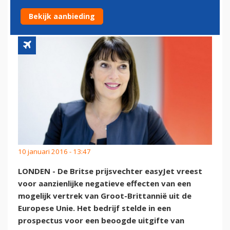
EEN BREXIT
Bekijk aanbieding
10 januari 2016 - 13:47
LONDEN - De Britse prijsvechter easyJet vreest
voor aanzienlijke negatieve effecten van een
mogelijk vertrek van Groot-Brittannië uit de
Europese Unie. Het bedrijf stelde in een
prospectus voor een beoogde uitgifte van