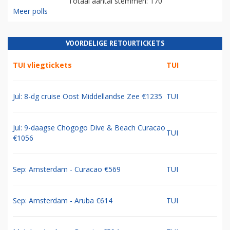
Totaal aantal stemmen: 170
Meer polls
VOORDELIGE RETOURTICKETS
TUI vliegtickets
TUI
Jul: 8-dg cruise Oost Middellandse Zee €1235
TUI
Jul: 9-daagse Chogogo Dive & Beach Curacao
TUI
€1056
Sep: Amsterdam - Curacao €569
TUI
Sep: Amsterdam - Aruba €614
TUI