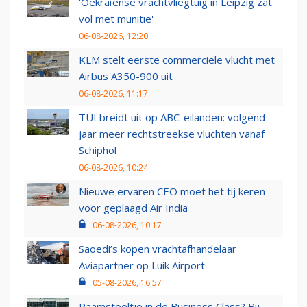
'Oekraïense vrachtvliegtuig in Leipzig zat
vol met munitie'
06-08-2026, 12:20
KLM stelt eerste commerciële vlucht met
Airbus A350-900 uit
06-08-2026, 11:17
TUI breidt uit op ABC-eilanden: volgend
jaar meer rechtstreekse vluchten vanaf
Schiphol
06-08-2026, 10:24
Nieuwe ervaren CEO moet het tij keren
voor geplaagd Air India
06-08-2026, 10:17
Saoedi’s kopen vrachtafhandelaar
Aviapartner op Luik Airport
05-08-2026, 16:57
Raamstoeltje in de Business Class? Bij