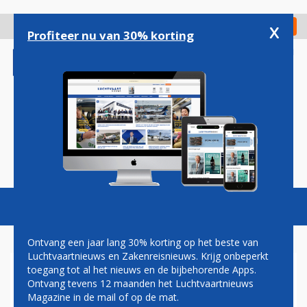
Overslaan
en
x
Digitaal Magazine
Registreer
Check in
naar
Profiteer nu van 30% korting
de
inhoud
gaan
Magazine
Podcasts
Vacatures
Toggl
naviga
Ontvang een jaar lang 30% korting op het beste van
Luchtvaartnieuws en Zakenreisnieuws. Krijg onbeperkt
toegang tot al het nieuws en de bijbehorende Apps.
EASYJET: WIJ SNOEPEN GEEN
Ontvang tevens 12 maanden het Luchtvaartnieuws
MARKTAANDEEL VAN KLM AF
Magazine in de mail of op de mat.