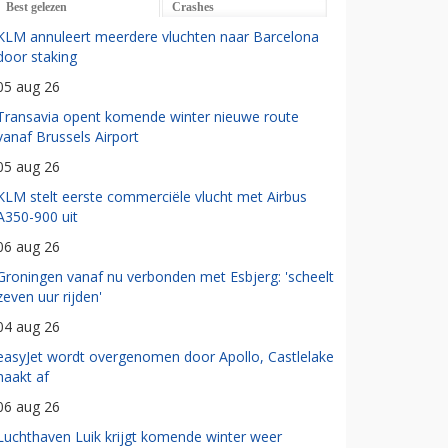
Best gelezen
Crashes
KLM annuleert meerdere vluchten naar Barcelona
door staking
05 aug 26
Transavia opent komende winter nieuwe route
vanaf Brussels Airport
05 aug 26
KLM stelt eerste commerciële vlucht met Airbus
A350-900 uit
06 aug 26
Groningen vanaf nu verbonden met Esbjerg: 'scheelt
zeven uur rijden'
04 aug 26
easyJet wordt overgenomen door Apollo, Castlelake
haakt af
06 aug 26
Luchthaven Luik krijgt komende winter weer