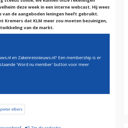
g steeds solide, we kunnen onze rekeningen
 Swelheim deze week in een interne webcast. Hij wees
e van de aangeboden leningen heeft gebruikt.
nt Kremers dat KLM meer zou moeten bezuinigen,
ntwikkeling van de markt.
ws.nl en Zakenreisnieuws.nl? Een membership is er
erstaande 'Word nu member' button voor meer
pieter elbers
nieuwsbrief
Tip de redactie