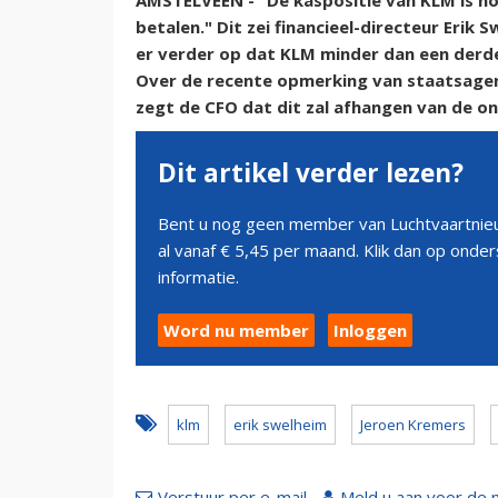
AMSTELVEEN - "De kaspositie van KLM is no
betalen." Dit zei financieel-directeur Erik
er verder op dat KLM minder dan een derd
Over de recente opmerking van staatsage
zegt de CFO dat dit zal afhangen van de o
Dit artikel verder lezen?
Bent u nog geen member van Luchtvaartnieu
al vanaf € 5,45 per maand. Klik dan op ond
informatie.
Word nu member
Inloggen
klm
erik swelheim
Jeroen Kremers
Verstuur per e-mail
Meld u aan voor de 