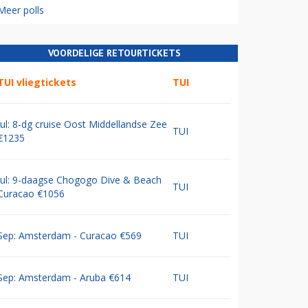
Meer polls
VOORDELIGE RETOURTICKETS
TUI vliegtickets
TUI
Jul: 8-dg cruise Oost Middellandse Zee
TUI
€1235
Jul: 9-daagse Chogogo Dive & Beach
TUI
Curacao €1056
Sep: Amsterdam - Curacao €569
TUI
Sep: Amsterdam - Aruba €614
TUI