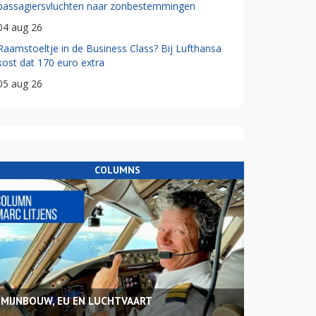
passagiersvluchten naar zonbestemmingen
04 aug 26
Raamstoeltje in de Business Class? Bij Lufthansa
kost dat 170 euro extra
05 aug 26
COLUMNS
MIJNBOUW, EU EN LUCHTVAART