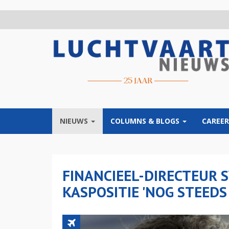
Overslaan
en
naar
de
inhoud
gaan
NIEUWS
COLUMNS & BLOGS
CAREER
FINANCIEEL-DIRECTEUR
KASPOSITIE 'NOG STEEDS