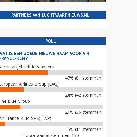
PARTNERS VAN LUCHTVAARTNIEUWS.NL!
POLL
WAT IS EEN GOEDE NIEUWE NAAM VOOR AIR
FRANCE-KLM?
Verzin alsjeblieft iets anders
47% (81 stemmen)
European Airlines Group (EAG)
24% (42 stemmen)
The Blue Group
21% (36 stemmen)
Air-France-KLM-SAS(-TAP)
6% (11 stemmen)
Totaal aantal stemmen: 170