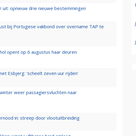
er uit: opnieuw drie nieuwe bestemmingen
rust bij Portugese vakbond over overname TAP te
hol opent op 6 augustus haar deuren
t Esbjerg: 'scheelt zeven uur rijden'
 winter weer passagiersvluchten naar
ernood in: streep door vlootuitbreiding
ukken winst Lufthansa hard omlaag