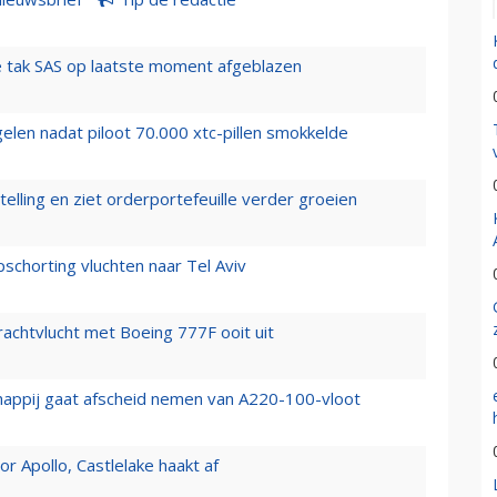
 tak SAS op laatste moment afgeblazen
elen nadat piloot 70.000 xtc-pillen smokkelde
elling en ziet orderportefeuille verder groeien
chorting vluchten naar Tel Aviv
vrachtvlucht met Boeing 777F ooit uit
happij gaat afscheid nemen van A220-100-vloot
 Apollo, Castlelake haakt af