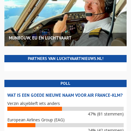
MIJNBOUW, EU EN LUCHTVAART
PARTNERS VAN LUCHTVAARTNIEUWS.NL!
POLL
WAT IS EEN GOEDE NIEUWE NAAM VOOR AIR FRANCE-KLM?
Verzin alsjeblieft iets anders
47% (81 stemmen)
European Airlines Group (EAG)
24% (42 stemmen)