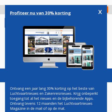
Overslaan
en
x
Digitaal Magazine
Registreer
Check in
naar
Profiteer nu van 30% korting
de
inhoud
gaan
Magazine
Podcasts
Vacatures
Toggl
naviga
Ontvang een jaar lang 30% korting op het beste van
Luchtvaartnieuws en Zakenreisnieuws. Krijg onbeperkt
toegang tot al het nieuws en de bijbehorende Apps.
FNV VERWACHT GEEN
Ontvang tevens 12 maanden het Luchtvaartnieuws
GEDWONGEN ONTSLAGEN BIJ
Magazine in de mail of op de mat.